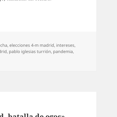
uetas
echa
,
elecciones 4-m madrid
,
intereses
,
rid
,
pablo iglesias turrión
,
pandemia
,
, batalla de egos»