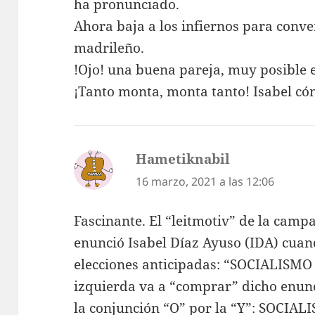
ha pronunciado.
Ahora baja a los infiernos para conver
madrileño.
!Ojo! una buena pareja, muy posible e
¡Tanto monta, monta tanto! Isabel có
Hametiknabil
dice:
16 marzo, 2021 a las 12:06
Fascinante. El “leitmotiv” de la camp
enunció Isabel Díaz Ayuso (IDA) cuan
elecciones anticipadas: “SOCIALISMO
izquierda va a “comprar” dicho enu
la conjunción “O” por la “Y”: SOCIA