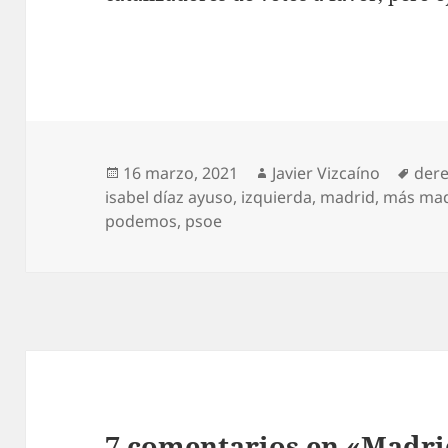
Publicado
Autor
Etiq
16 marzo, 2021
Javier Vizcaíno
der
el
isabel díaz ayuso
,
izquierda
,
madrid
,
más mad
podemos
,
psoe
7 comentarios en «Madrid