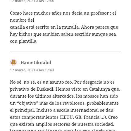
17 marzo, 2021 a las 17:44
Como hace muchos años nos decía un profesor : el
nombre del
canalla está escrito en la muralla. Ahora parece que
hay bichos que tambien saben escribir aunque sea
con plantilla.
Hametiknabil
dice:
17 marzo, 2021 a las 17:48
No sé, no sé, es un asunto feo. Por desgracia no es
privativo de Euskadi. Hemos visto en Catalunya que,
durante los últimos altercados, los mossos han sido
un “objetivo” más de los revoltosos, probablemente
el principal. Incluso a escala internacional se dan
estos comportamientos (EEUU, GB, Francia,…). Creo
que existen amplios sectores de nuestra sociedad,
jóvenes y no tan jóvenes, para los que el principio