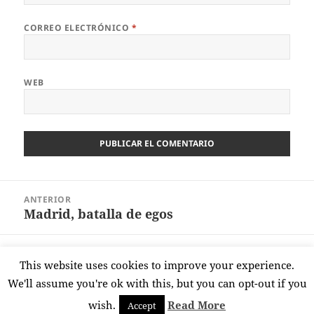
CORREO ELECTRÓNICO
*
WEB
Navegación
ANTERIOR
de
Madrid, batalla de egos
Entrada
entradas
anterior:
SIGUIENTE
This website uses cookies to improve your experience.
¿Cuarta ola?
Entrada
We'll assume you're ok with this, but you can opt-out if you
siguiente:
wish.
Read More
Accept
Funciona gracias a WordPress