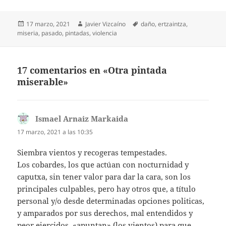
Publicado
Autor
Etiquetas
17 marzo, 2021
Javier Vizcaíno
daño
,
ertzaintza
,
el
miseria
,
pasado
,
pintadas
,
violencia
17 comentarios en «Otra pintada
miserable»
Ismael Arnaiz Markaida
dice:
17 marzo, 2021 a las 10:35
Siembra vientos y recogeras tempestades.
Los cobardes, los que actúan con nocturnidad y
caputxa, sin tener valor para dar la cara, son los
principales culpables, pero hay otros que, a título
personal y/o desde determinadas opciones politicas,
y amparados por sus derechos, mal entendidos y
peor ejercidos, «apuntan» (los vientos) para que