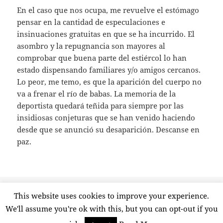
En el caso que nos ocupa, me revuelve el estómago
pensar en la cantidad de especulaciones e
insinuaciones gratuitas en que se ha incurrido. El
asombro y la repugnancia son mayores al
comprobar que buena parte del estiércol lo han
estado dispensando familiares y/o amigos cercanos.
Lo peor, me temo, es que la aparición del cuerpo no
va a frenar el río de babas. La memoria de la
deportista quedará teñida para siempre por las
insidiosas conjeturas que se han venido haciendo
desde que se anunció su desaparición. Descanse en
paz.
Publicado
Etiquetas
5 septiembre, 2019
amarillismo
,
blanca fernández ochoa
,
This website uses cookies to improve your experience.
el
en Memoria ensuciada
morbo
,
periodismo
,
telebasura
5 comentarios
We'll assume you're ok with this, but you can opt-out if you