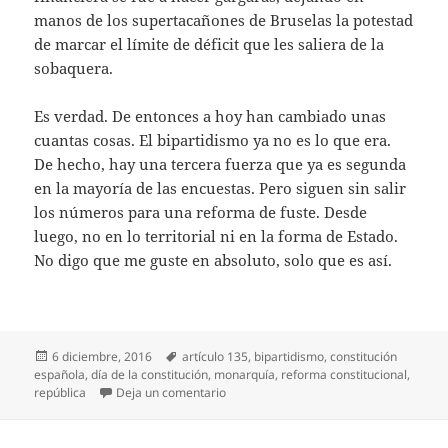
manos de los supertacañones de Bruselas la potestad
de marcar el límite de déficit que les saliera de la
sobaquera.
Es verdad. De entonces a hoy han cambiado unas
cuantas cosas. El bipartidismo ya no es lo que era.
De hecho, hay una tercera fuerza que ya es segunda
en la mayoría de las encuestas. Pero siguen sin salir
los números para una reforma de fuste. Desde
luego, no en lo territorial ni en la forma de Estado.
No digo que me guste en absoluto, solo que es así.
Publicado
Etiquetas
6 diciembre, 2016
artículo 135
,
bipartidismo
,
constitución
el
española
,
día de la constitución
,
monarquía
,
reforma constitucional
,
en Aquí no se reforma
república
Deja un comentario