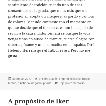
sentimiento de traición cuando uno de esos
consentidos de la grada, que no es más que un
profesional, acepta un cheque más gordo y cambia
de colores. Menudo contraste con el momento en
que se decide que el tipo en cuestión ha dejado de
servir a la causa. Entonces, ahí se busque la vida,
venga unos aplausos de trámite, cuatro elogios con
sabor a pésame y una palmadita en la espalda. Diría
Helenio Herrera que el fútbol es así. Pero no me
gusta.
Publicado
Etiquetas
30 mayo, 2017
afición
,
alavés
,
engaño
,
filosofía
,
fútbol
,
el
en Ya no me gust
himno
,
hinchada
,
negocio
,
pitada
Deja un comentario
A propósito de Iker