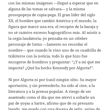
con las mismas imágenes —llegué a esperar que en
alguna de las tomas se salvara— y la misma
prosopopeya de copia-pega. El gran líder del siglo
XX, el hombre que cambió América y el mundo, la
figura que marcó una era, el recopón de la baraja y
no sé cuántos excesos hagiográficos más. Al asistir a
la orgía laudatoria, yo pensaba en un célebre
personaje de Getxo —lamento no recordar el
nombre— que cuando le vino uno de su cuadrilla de
txikiteros con la noticia, todo lo que hizo fue
encogerse de hombros y preguntar: “¿Y a mi qué me
importa? ¿Qué ha hecho Kennedy por Algorta?”.
Ni por Algorta ni por (casi) ningún sitio. Su mayor
aportación, y sin pretenderlo, ha sido al cine, a la
literatura y a la prensa popular. A riesgo de ser
asaeteado como el día que me atreví a soltarle un
par de yoyas a Sartre, afirmo que de su presunto
legado, me quedo con una docena de pelis, series de