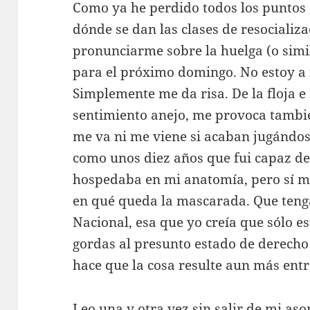
Como ya he perdido todos los puntos 
dónde se dan las clases de resocializ
pronunciarme sobre la huelga (o simi
para el próximo domingo. No estoy a 
Simplemente me da risa. De la floja 
sentimiento anejo, me provoca tambié
me va ni me viene si acaban jugándos
como unos diez años que fui capaz de 
hospedaba en mi anatomía, pero sí m
en qué queda la mascarada. Que tenga
Nacional, esa que yo creía que sólo e
gordas al presunto estado de derecho -
hace que la cosa resulte aun más entr
Leo una y otra vez sin salir de mi as