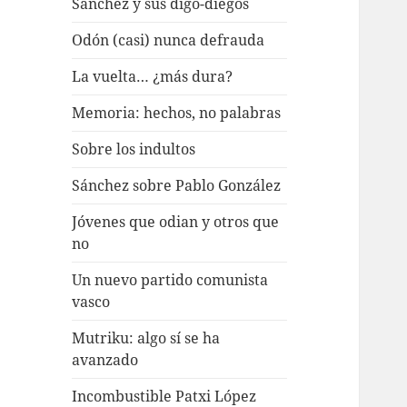
Sánchez y sus digo-diegos
Odón (casi) nunca defrauda
La vuelta… ¿más dura?
Memoria: hechos, no palabras
Sobre los indultos
Sánchez sobre Pablo González
Jóvenes que odian y otros que
no
Un nuevo partido comunista
vasco
Mutriku: algo sí se ha
avanzado
Incombustible Patxi López