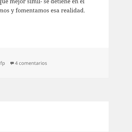
qué mejor símil- se detiene en el
emos y fomentamos esa realidad.
en Huelga de balones caídos
lfp
4 comentarios