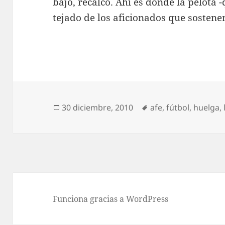
bajo, recalco. Ahí es donde la pelota -
tejado de los aficionados que sosten
Publicado
Etiquetas
30 diciembre, 2010
afe
,
fútbol
,
huelga
,
el
Funciona gracias a WordPress