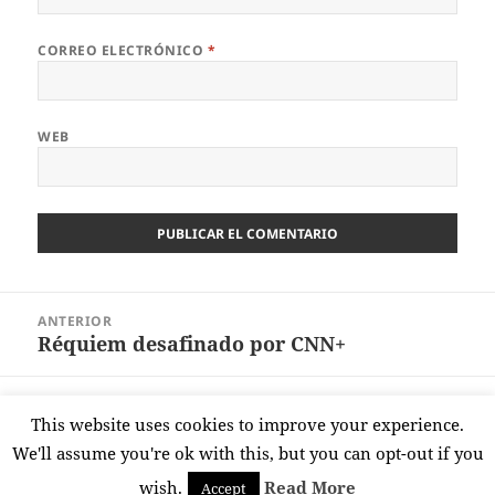
CORREO ELECTRÓNICO
*
WEB
Navegación
ANTERIOR
de
Réquiem desafinado por CNN+
Entrada
entradas
anterior:
SIGUIENTE
This website uses cookies to improve your experience.
No sin mi cheque-bebé
Entrada
We'll assume you're ok with this, but you can opt-out if you
siguiente:
wish.
Read More
Accept
Funciona gracias a WordPress