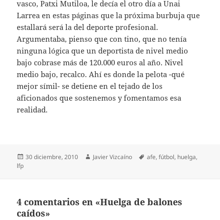
vasco, Patxi Mutiloa, le decía el otro día a Unai
Larrea en estas páginas que la próxima burbuja que
estallará será la del deporte profesional.
Argumentaba, pienso que con tino, que no tenía
ninguna lógica que un deportista de nivel medio
bajo cobrase más de 120.000 euros al año. Nivel
medio bajo, recalco. Ahí es donde la pelota -qué
mejor símil- se detiene en el tejado de los
aficionados que sostenemos y fomentamos esa
realidad.
Publicado
Autor
Etiquetas
30 diciembre, 2010
Javier Vizcaíno
afe
,
fútbol
,
huelga
,
el
lfp
4 comentarios en «Huelga de balones
caídos»