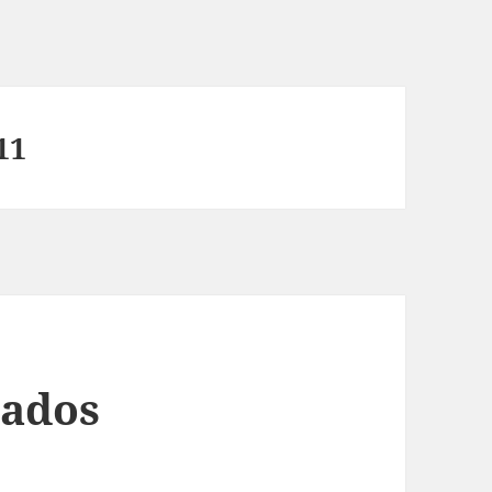
11
zados