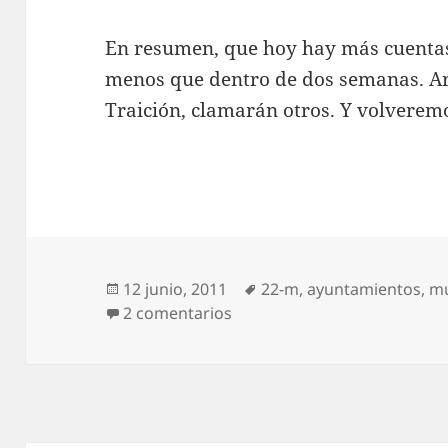
En resumen, que hoy hay más cuentas
menos que dentro de dos semanas. Arr
Traición, clamarán otros. Y volverem
Publicado
Etiquetas
12 junio, 2011
22-m
,
ayuntamientos
,
mu
el
en Tocomochos cruzados
2 comentarios