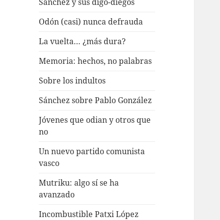
Sánchez y sus digo-diegos
Odón (casi) nunca defrauda
La vuelta… ¿más dura?
Memoria: hechos, no palabras
Sobre los indultos
Sánchez sobre Pablo González
Jóvenes que odian y otros que
no
Un nuevo partido comunista
vasco
Mutriku: algo sí se ha
avanzado
Incombustible Patxi López