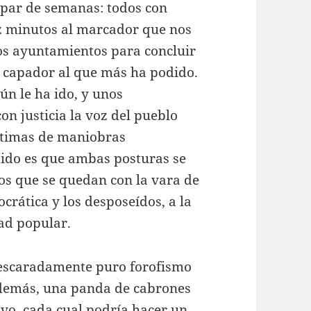
n par de semanas: todos con
ez minutos al marcador que nos
vos ayuntamientos para concluir
o capador al que más ha podido.
gún le ha ido, y unos
n justicia la voz del pueblo
íctimas de maniobras
tido es que ambas posturas se
os que se quedan con la vara de
crática y los desposeídos, a la
ad popular.
 descaradamente puro forofismo
 demás, una panda de cabrones
lvo, cada cual podría hacer un