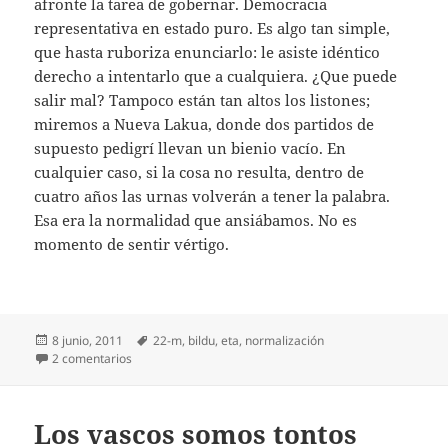
afronte la tarea de gobernar. Democracia
representativa en estado puro. Es algo tan simple,
que hasta ruboriza enunciarlo: le asiste idéntico
derecho a intentarlo que a cualquiera. ¿Que puede
salir mal? Tampoco están tan altos los listones;
miremos a Nueva Lakua, donde dos partidos de
supuesto pedigrí llevan un bienio vacío. En
cualquier caso, si la cosa no resulta, dentro de
cuatro años las urnas volverán a tener la palabra.
Esa era la normalidad que ansiábamos. No es
momento de sentir vértigo.
Publicado
Etiquetas
8 junio, 2011
22-m
,
bildu
,
eta
,
normalización
el
en La normalidad que queríamos
2 comentarios
Los vascos somos tontos