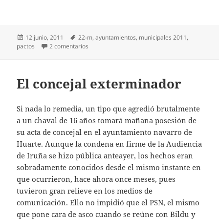
Publicado
Etiquetas
12 junio, 2011
22-m
,
ayuntamientos
,
municipales 2011
,
el
en Tocomochos cruzados
pactos
2 comentarios
El concejal exterminador
Si nada lo remedia, un tipo que agredió brutalmente
a un chaval de 16 años tomará mañana posesión de
su acta de concejal en el ayuntamiento navarro de
Huarte. Aunque la condena en firme de la Audiencia
de Iruña se hizo pública anteayer, los hechos eran
sobradamente conocidos desde el mismo instante en
que ocurrieron, hace ahora once meses, pues
tuvieron gran relieve en los medios de
comunicación. Ello no impidió que el PSN, el mismo
que pone cara de asco cuando se reúne con Bildu y