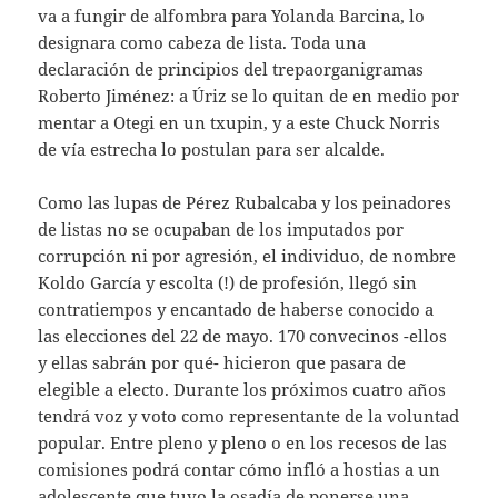
va a fungir de alfombra para Yolanda Barcina, lo
designara como cabeza de lista. Toda una
declaración de principios del trepaorganigramas
Roberto Jiménez: a Úriz se lo quitan de en medio por
mentar a Otegi en un txupin, y a este Chuck Norris
de vía estrecha lo postulan para ser alcalde.
Como las lupas de Pérez Rubalcaba y los peinadores
de listas no se ocupaban de los imputados por
corrupción ni por agresión, el individuo, de nombre
Koldo García y escolta (!) de profesión, llegó sin
contratiempos y encantado de haberse conocido a
las elecciones del 22 de mayo. 170 convecinos -ellos
y ellas sabrán por qué- hicieron que pasara de
elegible a electo. Durante los próximos cuatro años
tendrá voz y voto como representante de la voluntad
popular. Entre pleno y pleno o en los recesos de las
comisiones podrá contar cómo infló a hostias a un
adolescente que tuvo la osadía de ponerse una