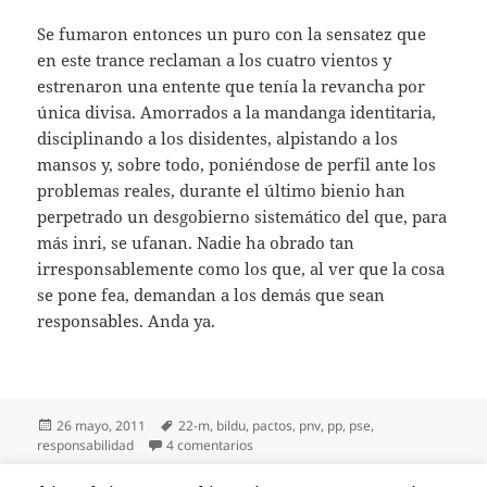
Se fumaron entonces un puro con la sensatez que
en este trance reclaman a los cuatro vientos y
estrenaron una entente que tenía la revancha por
única divisa. Amorrados a la mandanga identitaria,
disciplinando a los disidentes, alpistando a los
mansos y, sobre todo, poniéndose de perfil ante los
problemas reales, durante el último bienio han
perpetrado un desgobierno sistemático del que, para
más inri, se ufanan. Nadie ha obrado tan
irresponsablemente como los que, al ver que la cosa
se pone fea, demandan a los demás que sean
responsables. Anda ya.
Publicado
Etiquetas
26 mayo, 2011
22-m
,
bildu
,
pactos
,
pnv
,
pp
,
pse
,
el
en Responsabilidad
responsabilidad
4 comentarios