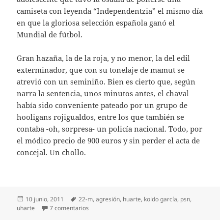
camiseta con leyenda “Independentzia” el mismo día
en que la gloriosa selección española ganó el
Mundial de fútbol.
Gran hazaña, la de la roja, y no menor, la del edil
exterminador, que con su tonelaje de mamut se
atrevió con un seminiño. Bien es cierto que, según
narra la sentencia, unos minutos antes, el chaval
había sido conveniente pateado por un grupo de
hooligans rojigualdos, entre los que también se
contaba -oh, sorpresa- un policía nacional. Todo, por
el módico precio de 900 euros y sin perder el acta de
concejal. Un chollo.
Publicado
Etiquetas
10 junio, 2011
22-m
,
agresión
,
huarte
,
koldo garcía
,
psn
,
el
en El concejal exterminador
uharte
7 comentarios