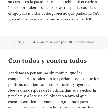
sus traseros la patada que este pueblo quiso darle a
López por haberse dejado arrastrar por la codicia y
el ego para montar el desgobierno que padece la CAV
y, en el mismo viaje, ha hecho una ruina del PSE.
Publicado
Etiquetas
en López a
3 junio, 2011
22-m
,
patxi lópez
,
pse
11 comentarios
el
Con todos y contra todos
Tendemos a pensar, no sin motivo, que las
campañas electorales son los periodos en los que los
políticos mienten con más profusión y ligereza.
Nueve días después de la última llamada a echar la
papeleta y, a la vista del obsceno teatro al que
estamos asistiendo, tenemos argumentos para
empezar a sospechar que las trolas post-comicios