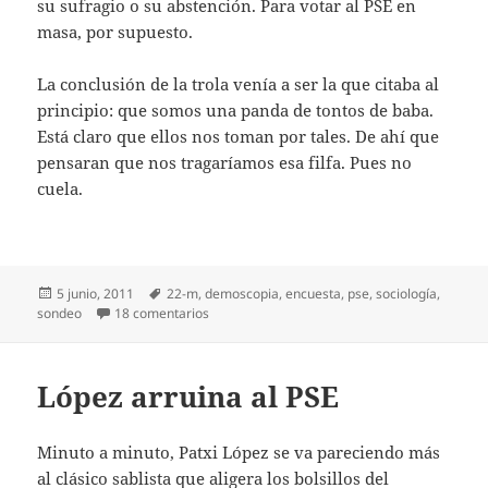
su sufragio o su abstención. Para votar al PSE en
masa, por supuesto.
La conclusión de la trola venía a ser la que citaba al
principio: que somos una panda de tontos de baba.
Está claro que ellos nos toman por tales. De ahí que
pensaran que nos tragaríamos esa filfa. Pues no
cuela.
Publicado
Etiquetas
5 junio, 2011
22-m
,
demoscopia
,
encuesta
,
pse
,
sociología
,
el
en Los vascos somos tontos
sondeo
18 comentarios
López arruina al PSE
Minuto a minuto, Patxi López se va pareciendo más
al clásico sablista que aligera los bolsillos del