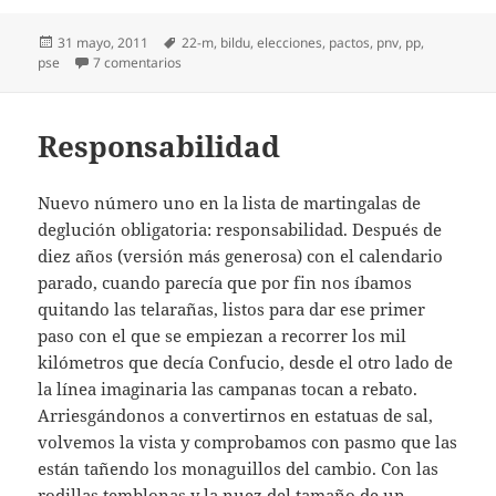
Publicado
Etiquetas
31 mayo, 2011
22-m
,
bildu
,
elecciones
,
pactos
,
pnv
,
pp
,
el
en Con todos y contra todos
pse
7 comentarios
Responsabilidad
Nuevo número uno en la lista de martingalas de
deglución obligatoria: responsabilidad. Después de
diez años (versión más generosa) con el calendario
parado, cuando parecía que por fin nos íbamos
quitando las telarañas, listos para dar ese primer
paso con el que se empiezan a recorrer los mil
kilómetros que decía Confucio, desde el otro lado de
la línea imaginaria las campanas tocan a rebato.
Arriesgándonos a convertirnos en estatuas de sal,
volvemos la vista y comprobamos con pasmo que las
están tañendo los monaguillos del cambio. Con las
rodillas temblonas y la nuez del tamaño de un