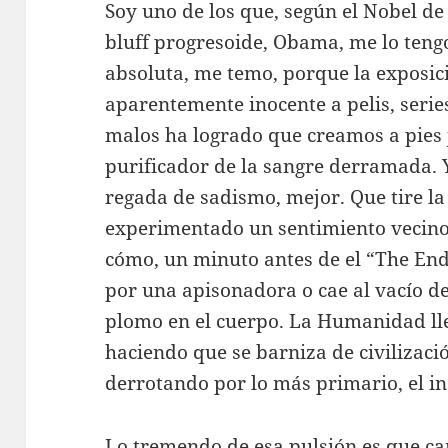
Soy uno de los que, según el Nobel de
bluff progresoide, Obama, me lo teng
absoluta, me temo, porque la exposic
aparentemente inocente a pelis, serie
malos ha logrado que creamos a pies j
purificador de la sangre derramada. Y
regada de sadismo, mejor. Que tire l
experimentado un sentimiento vecino d
cómo, un minuto antes de el “The End
por una apisonadora o cae al vacío des
plomo en el cuerpo. La Humanidad ll
haciendo que se barniza de civilizaci
derrotando por lo más primario, el in
Lo tremendo de esa pulsión es que car