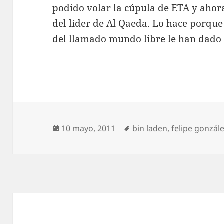
podido volar la cúpula de ETA y ahora
del líder de Al Qaeda. Lo hace porque 
del llamado mundo libre le han dado 
Publicado
Etiquetas
10 mayo, 2011
bin laden
,
felipe gonzál
el