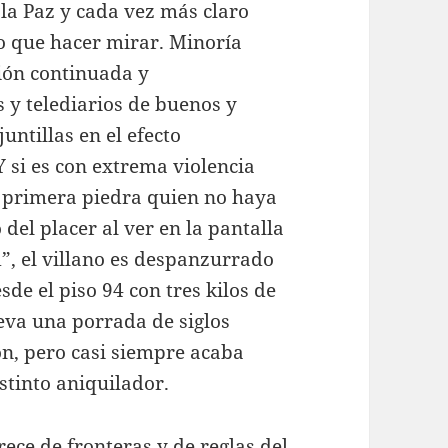
 la Paz y cada vez más claro
o que hacer mirar. Minoría
ión continuada y
s y telediarios de buenos y
untillas en el efecto
 si es con extrema violencia
a primera piedra quien no haya
el placer al ver en la pantalla
”, el villano es despanzurrado
de el piso 94 con tres kilos de
eva una porrada de siglos
ón, pero casi siempre acaba
stinto aniquilador.
ece de fronteras y de reglas del