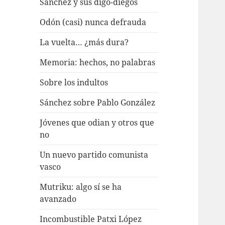
Sánchez y sus digo-diegos
Odón (casi) nunca defrauda
La vuelta… ¿más dura?
Memoria: hechos, no palabras
Sobre los indultos
Sánchez sobre Pablo González
Jóvenes que odian y otros que
no
Un nuevo partido comunista
vasco
Mutriku: algo sí se ha
avanzado
Incombustible Patxi López