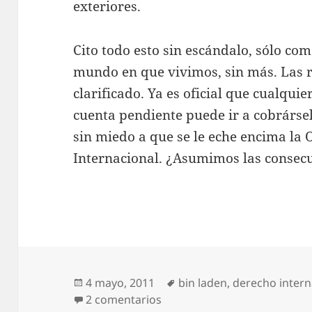
exteriores.
Cito todo esto sin escándalo, sólo com
mundo en que vivimos, sin más. Las r
clarificado. Ya es oficial que cualqui
cuenta pendiente puede ir a cobrársela
sin miedo a que se le eche encima la 
Internacional. ¿Asumimos las consec
Publicado
Etiquetas
4 mayo, 2011
bin laden
,
derecho intern
el
en Villanos liquidables
2 comentarios