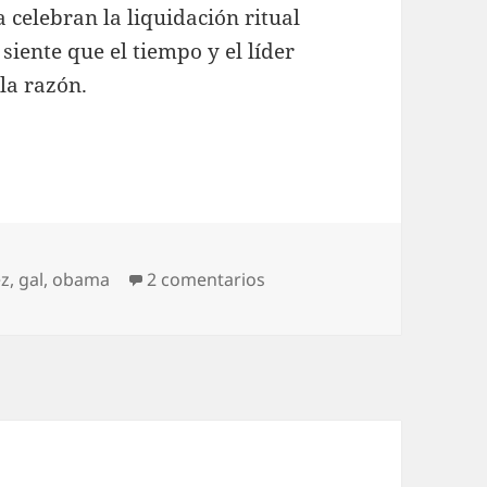
 celebran la liquidación ritual
siente que el tiempo y el líder
la razón.
en Hacérselo mirar
ez
,
gal
,
obama
2 comentarios