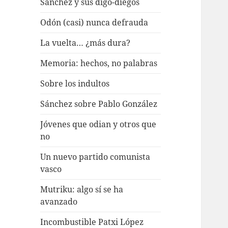
Sánchez y sus digo-diegos
Odón (casi) nunca defrauda
La vuelta… ¿más dura?
Memoria: hechos, no palabras
Sobre los indultos
Sánchez sobre Pablo González
Jóvenes que odian y otros que
no
Un nuevo partido comunista
vasco
Mutriku: algo sí se ha
avanzado
Incombustible Patxi López