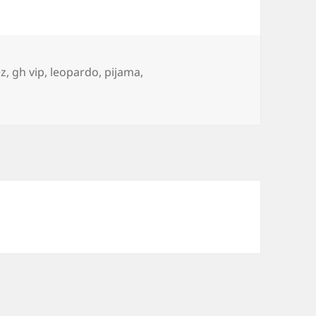
ez
,
gh vip
,
leopardo
,
pijama
,
opardo