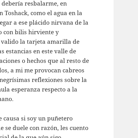
o debería resbalarme, en
n Toshack, como el agua en la
egar a ese plácido nirvana de la
 con bilis hirviente y
valido la tarjeta amarilla de
s estancias en este valle de
aciones o hechos que al resto de
idos, a mi me provocan cabreos
egrísimas reflexiones sobre la
nula esperanza respecto a la
mano.
 causa si soy un puñetero
e se duele con razón, les cuento
cial de la que aún sigo