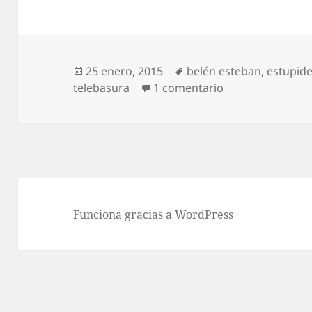
Publicado
Etiquetas
25 enero, 2015
belén esteban
,
estupid
el
en Pijama de le
telebasura
1 comentario
Funciona gracias a WordPress