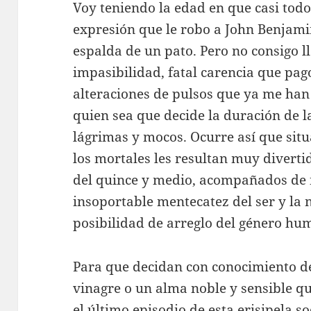
Voy teniendo la edad en que casi tod
expresión que le robo a John Benjami
espalda de un pato. Pero no consigo ll
impasibilidad, fatal carencia que pago
alteraciones de pulsos que ya me han 
quien sea que decide la duración de la
lágrimas y mocos. Ocurre así que situ
los mortales les resultan muy divert
del quince y medio, acompañados de n
insoportable mentecatez del ser y la 
posibilidad de arreglo del género hu
Para que decidan con conocimiento de
vinagre o un alma noble y sensible qu
el último episodio de esta erisipela so