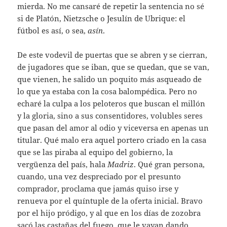
mierda. No me cansaré de repetir la sentencia no sé
si de Platón, Nietzsche o Jesulín de Ubrique: el
fútbol es así, o sea,
asín
.
De este vodevil de puertas que se abren y se cierran,
de jugadores que se iban, que se quedan, que se van,
que vienen, he salido un poquito más asqueado de
lo que ya estaba con la cosa balompédica. Pero no
echaré la culpa a los peloteros que buscan el millón
y la gloria, sino a sus consentidores, volubles seres
que pasan del amor al odio y viceversa en apenas un
titular. Qué malo era aquel portero criado en la casa
que se las piraba al equipo del gobierno, la
vergüenza del país, hala
Madriz
. Qué gran persona,
cuando, una vez despreciado por el presunto
comprador, proclama que jamás quiso irse y
renueva por el quíntuple de la oferta inicial. Bravo
por el hijo pródigo, y al que en los días de zozobra
sacó las castañas del fuego, que le vayan dando.