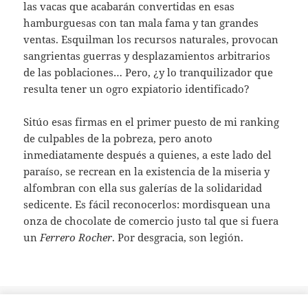
las vacas que acabarán convertidas en esas
hamburguesas con tan mala fama y tan grandes
ventas. Esquilman los recursos naturales, provocan
sangrientas guerras y desplazamientos arbitrarios
de las poblaciones… Pero, ¿y lo tranquilizador que
resulta tener un ogro expiatorio identificado?
Sitúo esas firmas en el primer puesto de mi ranking
de culpables de la pobreza, pero anoto
inmediatamente después a quienes, a este lado del
paraíso, se recrean en la existencia de la miseria y
alfombran con ella sus galerías de la solidaridad
sedicente. Es fácil reconocerlos: mordisquean una
onza de chocolate de comercio justo tal que si fuera
un
Ferrero Rocher
. Por desgracia, son legión.
Publicado
Etiquetas
17 octubre, 2010
desarrollo
,
hambre
,
pobreza
,
solidaridad
,