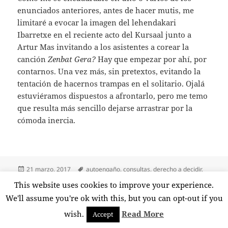
enunciados anteriores, antes de hacer mutis, me
limitaré a evocar la imagen del lehendakari
Ibarretxe en el reciente acto del Kursaal junto a
Artur Mas invitando a los asistentes a corear la
canción
Zenbat Gera?
Hay que empezar por ahí, por
contarnos. Una vez más, sin pretextos, evitando la
tentación de hacernos trampas en el solitario. Ojalá
estuviéramos dispuestos a afrontarlo, pero me temo
que resulta más sencillo dejarse arrastrar por la
cómoda inercia.
Publicado
Etiquetas
21 marzo, 2017
autoengaño
,
consultas
,
derecho a decidir
,
el
gure esku dago
,
participación
,
sinceridad
,
soberanismo
,
zenbat
This website uses cookies to improve your experience.
en ¿Cuántos somos?
gara?
4 comentarios
We'll assume you're ok with this, but you can opt-out if you
wish.
Read More
Accept
Funciona gracias a WordPress