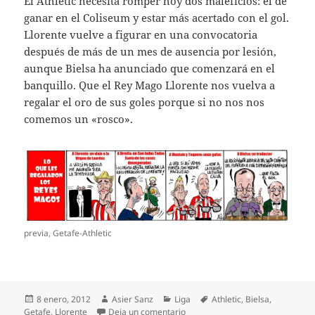
El Athletic necesita romper hoy dos maleficios: el de
ganar en el Coliseum y estar más acertado con el gol.
Llorente vuelve a figurar en una convocatoria
después de más de un mes de ausencia por lesión,
aunque Bielsa ha anunciado que comenzará en el
banquillo. Que el Rey Mago Llorente nos vuelva a
regalar el oro de sus goles porque si no nos nos
comemos un «rosco».
previa, Getafe-Athletic
Publicado
Autor
Categorías
Etiquetas
8 enero, 2012
Asier Sanz
Liga
Athletic
,
Bielsa
,
el
en Getafe-Athletic. Rey Mago Llo
Getafe
,
Llorente
Deja un comentario