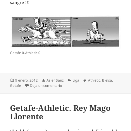
sangre !!!
Getafe 0-Athletic 0
Publicado
Autor
Categorías
Etiquetas
9 enero, 2012
Asier Sanz
Liga
Athletic
,
Bielsa
,
el
en Getafe 0- Athletic 0. GetGAFE
Getafe
Deja un comentario
Getafe-Athletic. Rey Mago
Llorente