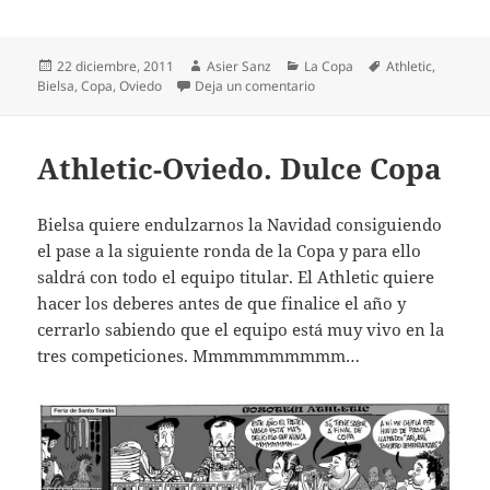
Publicado
Autor
Categorías
Etiquetas
22 diciembre, 2011
Asier Sanz
La Copa
Athletic
,
el
en Athletic 1-Oviedo 0. En oc
Bielsa
,
Copa
,
Oviedo
Deja un comentario
Athletic-Oviedo. Dulce Copa
Bielsa quiere endulzarnos la Navidad consiguiendo
el pase a la siguiente ronda de la Copa y para ello
saldrá con todo el equipo titular. El Athletic quiere
hacer los deberes antes de que finalice el año y
cerrarlo sabiendo que el equipo está muy vivo en la
tres competiciones. Mmmmmmmmmm…