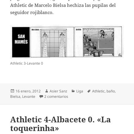
Athletic de Marcelo Bielsa hechiza las pupilas del
seguidor rojiblanco.
Athletic 3-Levante 0
Publicado
Autor
Categorías
Etiquetas
16 enero, 2012
Asier Sanz
Liga
Athletic
,
baño
,
el
en Athletic 3- Levante 0. Baño en San
Bielsa
,
Levante
2 comentarios
Athletic 4-Albacete 0. «La
toquerinha»