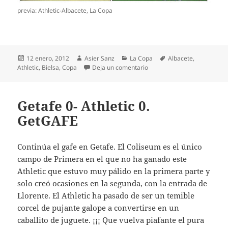
previa: Athletic-Albacete, La Copa
Publicado
Autor
Categorías
Etiquetas
12 enero, 2012
Asier Sanz
La Copa
Albacete
,
el
en Athletic-Albacete. ¡¡A cuar
Athletic
,
Bielsa
,
Copa
Deja un comentario
Getafe 0- Athletic 0.
GetGAFE
Continúa el gafe en Getafe. El Coliseum es el único
campo de Primera en el que no ha ganado este
Athletic que estuvo muy pálido en la primera parte y
solo creó ocasiones en la segunda, con la entrada de
Llorente. El Athletic ha pasado de ser un temible
corcel de pujante galope a convertirse en un
caballito de juguete. ¡¡¡ Que vuelva piafante el pura