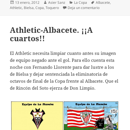
Publicado
Autor
Categorías
Etiquetas
13 enero, 2012
Asier Sanz
La Copa
Albacete
,
el
en Athletic 4-Albac
Athletic
,
Bielsa
,
Copa
,
Toquero
Deja un comentario
Athletic-Albacete. ¡¡A
cuartos!!
El Athletic necesita limpiar cuanto antes su imagen
de equipo negado ante el gol. Para ello cuenta esta
noche con Fernando Llorente para dar lustre a los
de Bielsa y dejar sentenciada la eliminatoria de
octavos de final de la Copa frente al Albacete. Que el
de Rincón del Soto ejerza de Don Limpio.