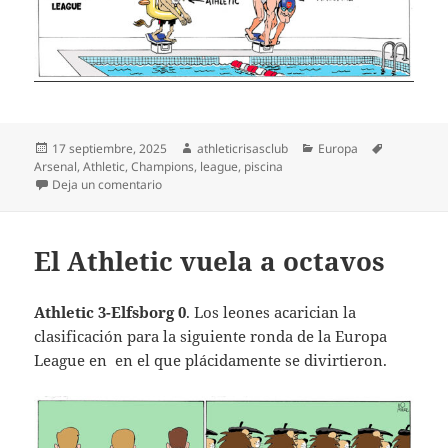
Publicado
Autor
Categorías
Etiquetas
17 septiembre, 2025
athleticrisasclub
Europa
el
Arsenal
,
Athletic
,
Champions
,
league
,
piscina
en Derrota frustrante
Deja un comentario
El Athletic vuela a octavos
Athletic 3-Elfsborg 0
. Los leones acarician la
clasificación para la siguiente ronda de la Europa
League en en el que plácidamente se divirtieron.