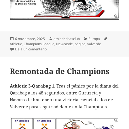
Publicado
Autor
Categorías
Etiquetas
6 noviembre, 2025
athleticrisasclub
Europa
el
Athletic
,
Champions
,
league
,
Newcastle
,
página
,
valverde
en Se agrava la racha negativa
Deja un comentario
Remontada de Champions
Athletic 3-Qarabag 1
. Tras el pánico por la diana del
Qarabag a los 48 segundos, entre Guruzeta y
Navarro le han dado una victoria esencial a los de
Valverde para seguir adelante en la Champions.