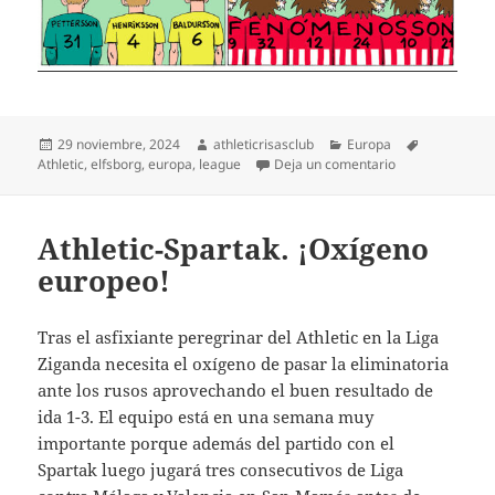
Publicado
Autor
Categorías
Etiquetas
29 noviembre, 2024
athleticrisasclub
Europa
el
en El Athletic v
Athletic
,
elfsborg
,
europa
,
league
Deja un comentario
Athletic-Spartak. ¡Oxígeno
europeo!
Tras el asfixiante peregrinar del Athletic en la Liga
Ziganda necesita el oxígeno de pasar la eliminatoria
ante los rusos aprovechando el buen resultado de
ida 1-3. El equipo está en una semana muy
importante porque además del partido con el
Spartak luego jugará tres consecutivos de Liga