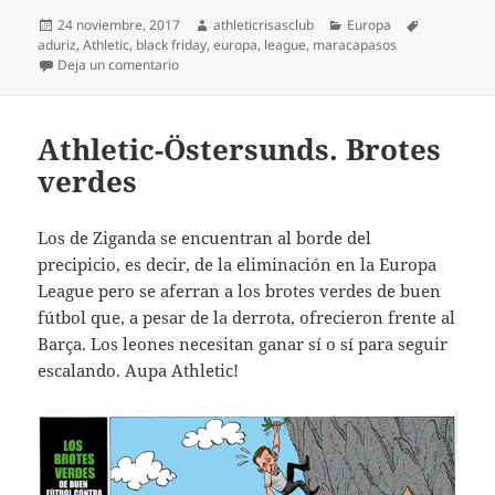
Publicado
Autor
Categorías
Etiquetas
24 noviembre, 2017
athleticrisasclub
Europa
el
aduriz
,
Athletic
,
black friday
,
europa
,
league
,
maracapasos
en Athletic 3-Hertha 2. Black friday rojiblanco
Deja un comentario
Athletic-Östersunds. Brotes
verdes
Los de Ziganda se encuentran al borde del
precipicio, es decir, de la eliminación en la Europa
League pero se aferran a los brotes verdes de buen
fútbol que, a pesar de la derrota, ofrecieron frente al
Barça. Los leones necesitan ganar sí o sí para seguir
escalando. Aupa Athletic!