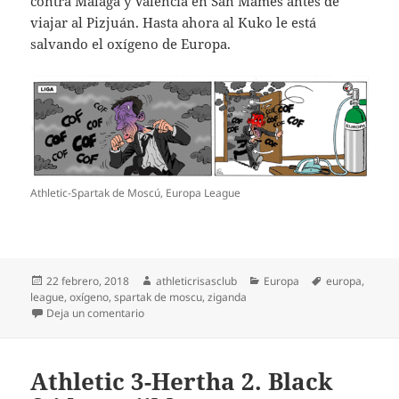
contra Málaga y Valencia en San Mamés antes de
viajar al Pizjuán. Hasta ahora al Kuko le está
salvando el oxígeno de Europa.
Athletic-Spartak de Moscú, Europa League
Publicado
Autor
Categorías
Etiquetas
22 febrero, 2018
athleticrisasclub
Europa
europa
,
el
league
,
oxígeno
,
spartak de moscu
,
ziganda
en Athletic-Spartak. ¡Oxígeno europeo!
Deja un comentario
Athletic 3-Hertha 2. Black