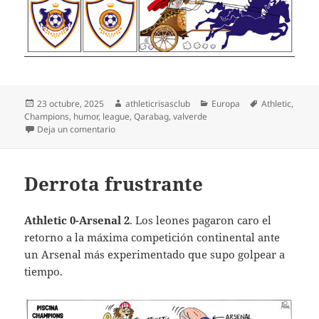
Publicado
Autor
Categorías
Etiquetas
23 octubre, 2025
athleticrisasclub
Europa
Athletic
,
el
Champions
,
humor
,
league
,
Qarabag
,
valverde
en Remontada de Champions
Deja un comentario
Derrota frustrante
Athletic 0-Arsenal 2
. Los leones pagaron caro el
retorno a la máxima competición continental ante
un Arsenal más experimentado que supo golpear a
tiempo.