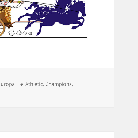
Categorías
Etiquetas
Europa
Athletic
,
Champions
,