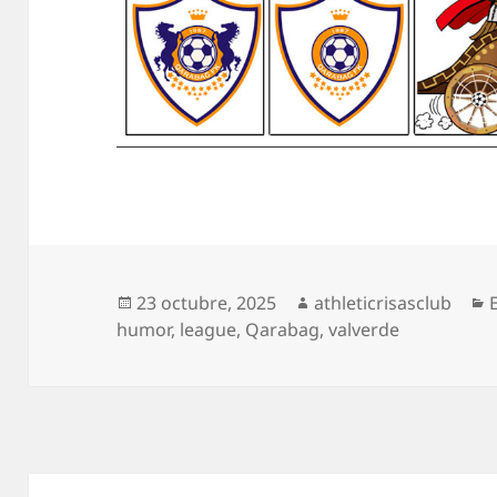
Publicado
Autor
23 octubre, 2025
athleticrisasclub
el
humor
,
league
,
Qarabag
,
valverde