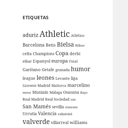
ETIQUETAS
Athletic
aduriz
Atlético
Bielsa
Barcelona
Betis
Bilbao
Copa
celta
Champions
derbi
europa
Espanyol
eibar
Final
humor
Garitano
Getafe
granada
leones
league
liga
Levante
marcelino
Madrid
Llorente
Mallorca
Muniain
Osasuna
Málaga
messi
Rayo
Real Sociedad
Real Madrid
san
San Mamés
sevilla
simeone
Valencia
Urrutia
valladolid
valverde
williams
villarreal