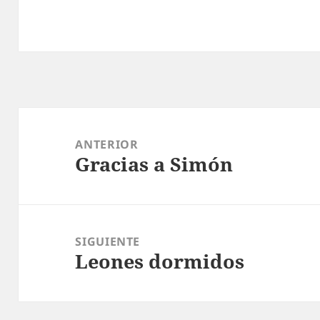
Navegación
de
ANTERIOR
Gracias a Simón
entradas
Entrada
anterior:
SIGUIENTE
Leones dormidos
Entrada
siguiente: