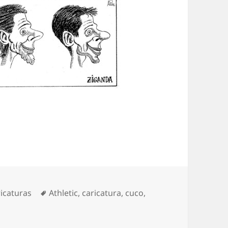
egorías
Etiquetas
icaturas
Athletic
,
caricatura
,
cuco
,