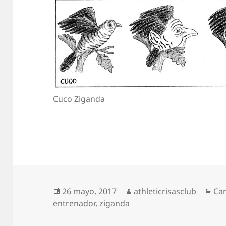
Cuco Ziganda
Publicado
Autor
Cat
26 mayo, 2017
athleticrisasclub
Car
el
entrenador
,
ziganda