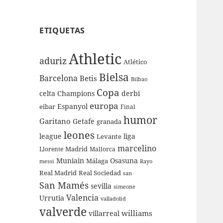
ETIQUETAS
Athletic
aduriz
Atlético
Bielsa
Barcelona
Betis
Bilbao
Copa
celta
Champions
derbi
europa
Espanyol
eibar
Final
humor
Garitano
Getafe
granada
leones
league
liga
Levante
marcelino
Madrid
Llorente
Mallorca
Muniain
Osasuna
Málaga
messi
Rayo
Real Sociedad
Real Madrid
san
San Mamés
sevilla
simeone
Valencia
Urrutia
valladolid
valverde
williams
villarreal