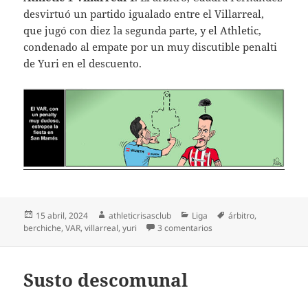
desvirtuó un partido igualado entre el Villarreal,
que jugó con diez la segunda parte, y el Athletic,
condenado al empate por un muy discutible penalti
de Yuri en el descuento.
Publicado
Autor
Categorías
Etiquetas
15 abril, 2024
athleticrisasclub
Liga
árbitro
,
el
en VAR peineta
berchiche
,
VAR
,
villarreal
,
yuri
3 comentarios
Susto descomunal