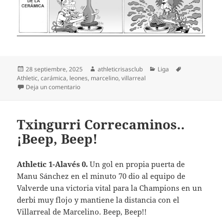
Publicado
Autor
Categorías
Etiquetas
28 septiembre, 2025
athleticrisasclub
Liga
el
Athletic
,
carámica
,
leones
,
marcelino
,
villarreal
en Septiembre horríbilis
Deja un comentario
Txingurri Correcaminos..
¡Beep, Beep!
Athletic 1-Alavés 0.
Un gol en propia puerta de
Manu Sánchez en el minuto 70 dio al equipo de
Valverde una victoria vital para la Champions en un
derbi muy flojo y mantiene la distancia con el
Villarreal de Marcelino. Beep, Beep!!