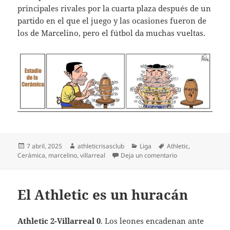
principales rivales por la cuarta plaza después de un
partido en el que el juego y las ocasiones fueron de
los de Marcelino, pero el fútbol da muchas vueltas.
Publicado
Autor
Categorías
Etiquetas
7 abril, 2025
athleticrisasclub
Liga
Athletic
,
el
en El Athletic resi
Cerámica
,
marcelino
,
villarreal
Deja un comentario
El Athletic es un huracán
Athletic 2-Villarreal 0
. Los leones encadenan ante