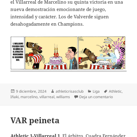
el Villarreal de Marcelino su quinta victoria en una
nueva demostración emocionante de juego,
intensidad y carácter. Los de Valverde siguen
desahogadamente en Champions.
Publicado
Autor
Categorías
Etiquetas
9 diciembre, 2024
athleticrisasclub
Liga
Athletic
,
el
en El Athletic
Iñaki
,
marcelino
,
villarreal
,
williams
Deja un comentario
VAR peineta
Athletic 1-Villarreal 1
. El árbitro, Cuadra Fernández