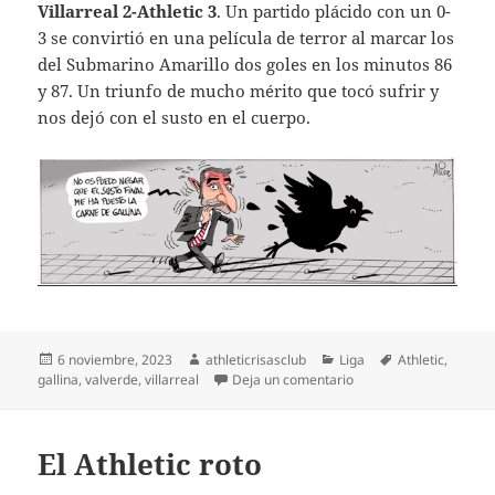
Villarreal 2-Athletic 3
. Un partido plácido con un 0-
3 se convirtió en una película de terror al marcar los
del Submarino Amarillo dos goles en los minutos 86
y 87. Un triunfo de mucho mérito que tocó sufrir y
nos dejó con el susto en el cuerpo.
Publicado
Autor
Categorías
Etiquetas
6 noviembre, 2023
athleticrisasclub
Liga
Athletic
,
el
en Susto descomunal
gallina
,
valverde
,
villarreal
Deja un comentario
El Athletic roto