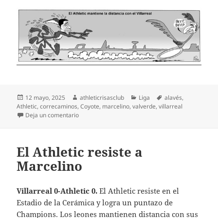
Publicado
Autor
Categorías
Etiquetas
12 mayo, 2025
athleticrisasclub
Liga
alavés
,
el
Athletic
,
correcaminos
,
Coyote
,
marcelino
,
valverde
,
villarreal
en Txingurri Correcaminos..¡Beep, Beep!
Deja un comentario
El Athletic resiste a
Marcelino
Villarreal 0-Athletic 0.
El Athletic resiste en el
Estadio de la Cerámica y logra un puntazo de
Champions. Los leones mantienen distancia con sus