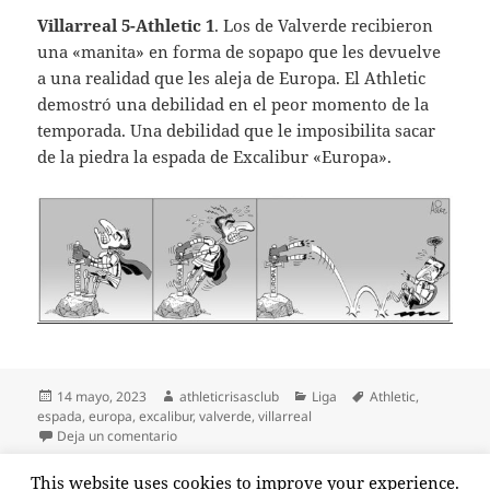
Villarreal 5-Athletic 1
. Los de Valverde recibieron
una «manita» en forma de sopapo que les devuelve
a una realidad que les aleja de Europa. El Athletic
demostró una debilidad en el peor momento de la
temporada. Una debilidad que le imposibilita sacar
de la piedra la espada de Excalibur «Europa».
Publicado
Autor
Categorías
Etiquetas
14 mayo, 2023
athleticrisasclub
Liga
Athletic
,
el
espada
,
europa
,
excalibur
,
valverde
,
villarreal
en El Athletic roto
Deja un comentario
Paginación
This website uses cookies to improve your experience.