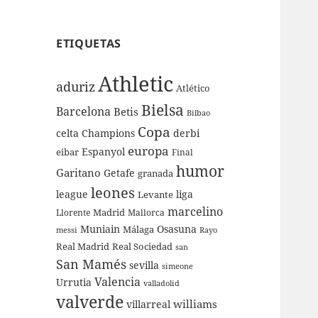
ETIQUETAS
Athletic
aduriz
Atlético
Bielsa
Barcelona
Betis
Bilbao
Copa
celta
Champions
derbi
europa
Espanyol
eibar
Final
humor
Garitano
Getafe
granada
leones
league
liga
Levante
marcelino
Madrid
Llorente
Mallorca
Muniain
Osasuna
Málaga
messi
Rayo
Real Sociedad
Real Madrid
san
San Mamés
sevilla
simeone
Valencia
Urrutia
valladolid
valverde
williams
villarreal