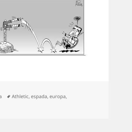
egorías
Etiquetas
a
Athletic
,
espada
,
europa
,