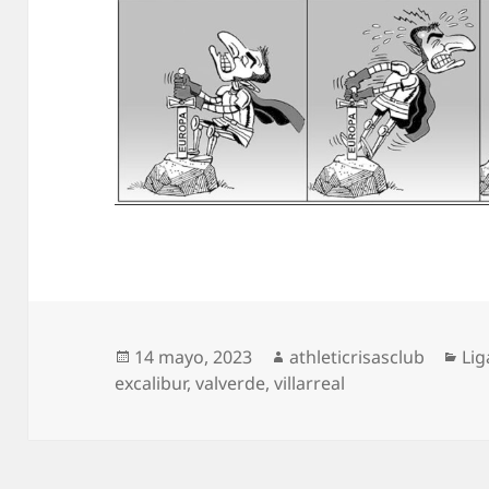
Publicado
Autor
Cat
14 mayo, 2023
athleticrisasclub
Lig
el
excalibur
,
valverde
,
villarreal