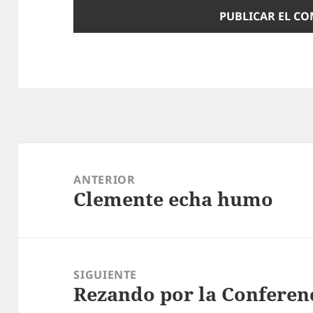
Navegación
de
ANTERIOR
Clemente echa humo
entradas
Entrada
anterior:
SIGUIENTE
Rezando por la Conferen
Entrada