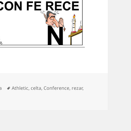
egorías
Etiquetas
a
Athletic
,
celta
,
Conference
,
rezar
,