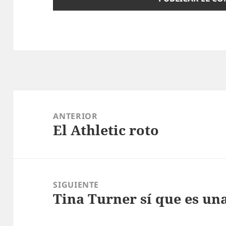
Navegación
de
ANTERIOR
El Athletic roto
entradas
Entrada
anterior:
SIGUIENTE
Tina Turner sí que es un
Entrada
siguiente: