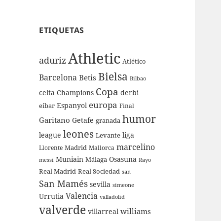
ETIQUETAS
Athletic
aduriz
Atlético
Bielsa
Barcelona
Betis
Bilbao
Copa
celta
Champions
derbi
europa
Espanyol
eibar
Final
humor
Garitano
Getafe
granada
leones
league
liga
Levante
marcelino
Madrid
Llorente
Mallorca
Muniain
Osasuna
Málaga
messi
Rayo
Real Sociedad
Real Madrid
san
San Mamés
sevilla
simeone
Valencia
Urrutia
valladolid
valverde
williams
villarreal