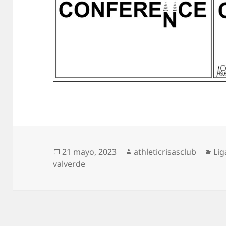
Publicado
Autor
Cat
21 mayo, 2023
athleticrisasclub
Lig
el
valverde