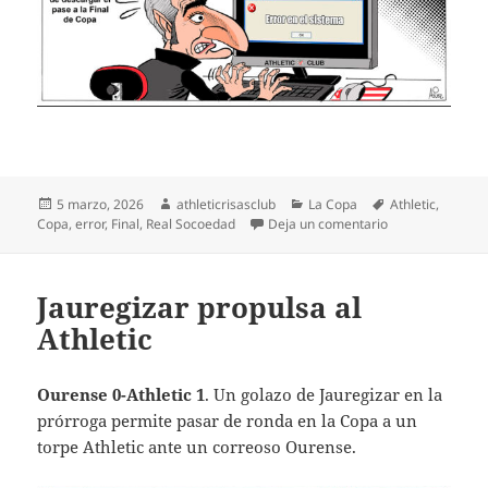
Publicado
Autor
Categorías
Etiquetas
5 marzo, 2026
athleticrisasclub
La Copa
Athletic
,
el
en Agur a la Fin
Copa
,
error
,
Final
,
Real Socoedad
Deja un comentario
Jauregizar propulsa al
Athletic
Ourense 0-Athletic 1
. Un golazo de Jauregizar en la
prórroga permite pasar de ronda en la Copa a un
torpe Athletic ante un correoso Ourense.