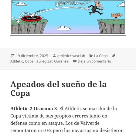
Publicado
Autor
Categorías
Etiquetas
19 diciembre, 2025
athleticrisasclub
La Copa
el
en Jauregizar p
Athletic
,
Copa
,
Jauregizar
,
Ourense
Deja un comentario
Apeados del sueño de la
Copa
Athletic 2-Osasuna 3
. El Athletic se marchó de la
Copa víctima de sus propios errores tanto en
defensa como en ataque. Los de Valverde
remontaron un 0-2 pero los navarros no desistieron