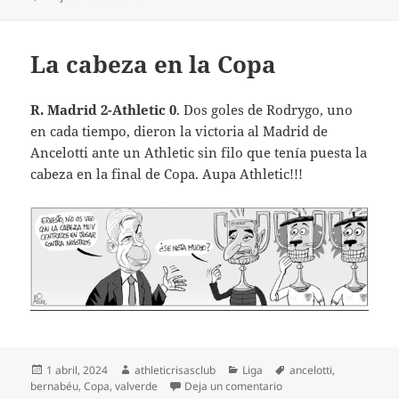
La cabeza en la Copa
R. Madrid 2-Athletic 0
. Dos goles de Rodrygo, uno
en cada tiempo, dieron la victoria al Madrid de
Ancelotti ante un Athletic sin filo que tenía puesta la
cabeza en la final de Copa. Aupa Athletic!!!
Publicado
Autor
Categorías
Etiquetas
1 abril, 2024
athleticrisasclub
Liga
ancelotti
,
el
en La cabeza en la Cop
bernabéu
,
Copa
,
valverde
Deja un comentario