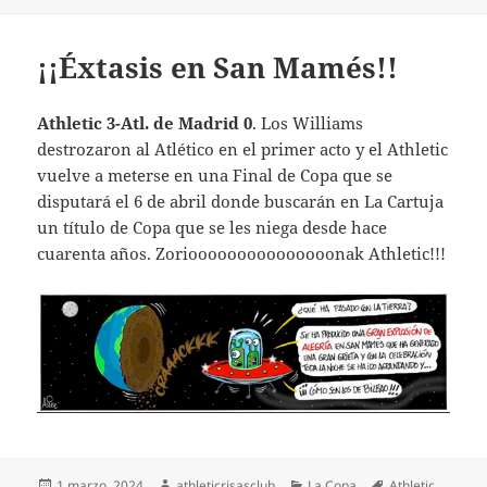
¡¡Éxtasis en San Mamés!!
Athletic 3-Atl. de Madrid 0
. Los Williams
destrozaron al Atlético en el primer acto y el Athletic
vuelve a meterse en una Final de Copa que se
disputará el 6 de abril donde buscarán en La Cartuja
un título de Copa que se les niega desde hace
cuarenta años. Zoriooooooooooooooonak Athletic!!!
Publicado
Autor
Categorías
Etiquetas
1 marzo, 2024
athleticrisasclub
La Copa
Athletic
,