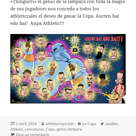
«Txingurri» el genio de la lámpara con toda la magia
de sus jugadores nos conceda a todos los
athleticzales el deseo de ganar la Copa. Aurten bai
edo bai! Aupa Athletic!!!
Publicado
Autor
Categorías
Etiquetas
2 abril, 2024
athleticrisasclub
La Copa
aladdin
,
el
Athletic
,
caricaturas
,
Copa
,
genio
,
lámpara
en Póster caricaturas Athletic Final de Copa 2024
Deja un comentario