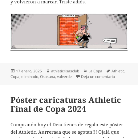
y volvieron a marcar. Triste adiós.
Publicado
Autor
Categorías
Etiquetas
17 enero, 2025
athleticrisasclub
La Copa
Athletic
,
el
en Apeados d
Copa
,
eliminado
,
Osasuna
,
valverde
Deja un comentario
Póster caricaturas Athletic
Final de Copa 2024
Comprando hoy el Deia tienes de regalo este póster
del Athletic. Aurreraaa que se agotan!!! Ojalá que