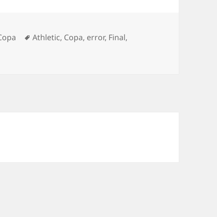
egorías
Etiquetas
Copa
Athletic
,
Copa
,
error
,
Final
,
r a la Final de Copa