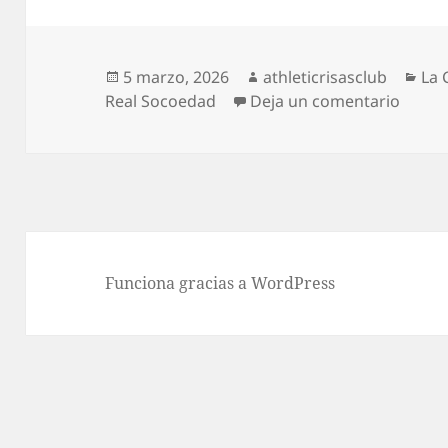
Publicado
Autor
Cat
5 marzo, 2026
athleticrisasclub
La 
el
en Agu
Real Socoedad
Deja un comentario
Funciona gracias a WordPress