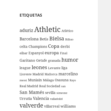
ETIQUETAS
Athletic
aduriz
Atlético
Bielsa
Barcelona
Betis
Bilbao
Copa
celta
Champions
derbi
europa
Espanyol
eibar
Final
humor
Garitano
Getafe
granada
leones
league
liga
Levante
marcelino
Madrid
Llorente
Mallorca
Muniain
Osasuna
Málaga
messi
Rayo
Real Sociedad
Real Madrid
san
San Mamés
sevilla
simeone
Valencia
Urrutia
valladolid
valverde
williams
villarreal