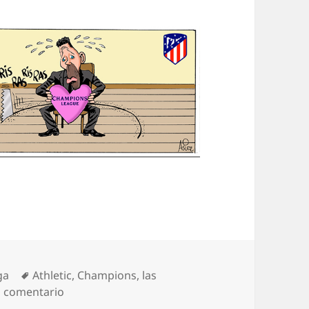
tegorías
Etiquetas
ga
Athletic
,
Champions
,
las
en Tiembla el Cholo
n comentario