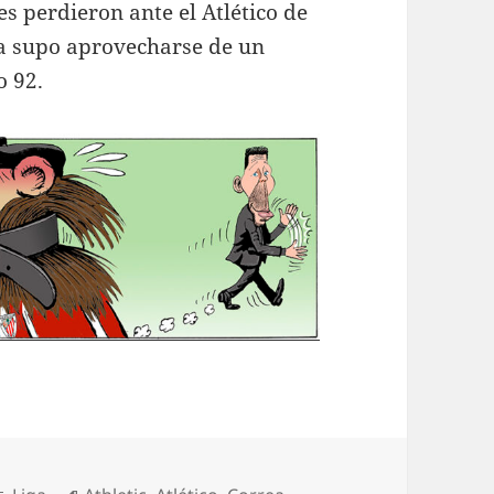
es perdieron ante el Atlético de
a supo aprovecharse de un
o 92.
Categorías
Etiquetas