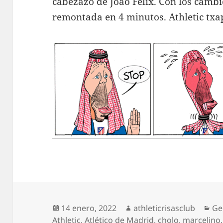
cabezazo de João Félix. Con los cambi
remontada en 4 minutos. Athletic txa
Publicado
Autor
Ca
14 enero, 2022
athleticrisasclub
Ge
el
Athletic
,
Atlético de Madrid
,
cholo
,
marcelino