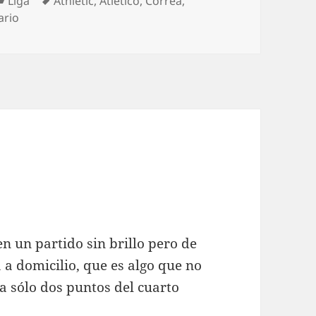
Liga
Athletic
,
Atlético
,
Correa
,
en Enmudeció San Mamés
ario
 en un partido sin brillo pero de
 a domicilio, que es algo que no
 a sólo dos puntos del cuarto