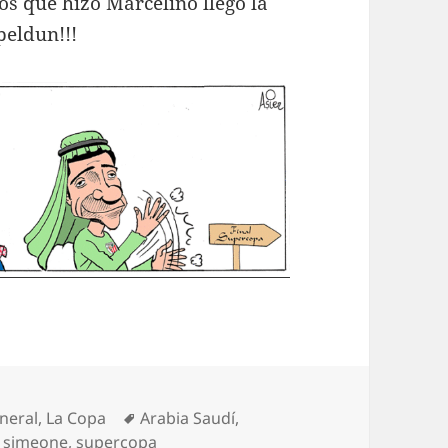
os que hizo Marcelino llegó la
peldun!!!
tegorías
Etiquetas
neral
,
La Copa
Arabia Saudí
,
,
simeone
,
supercopa