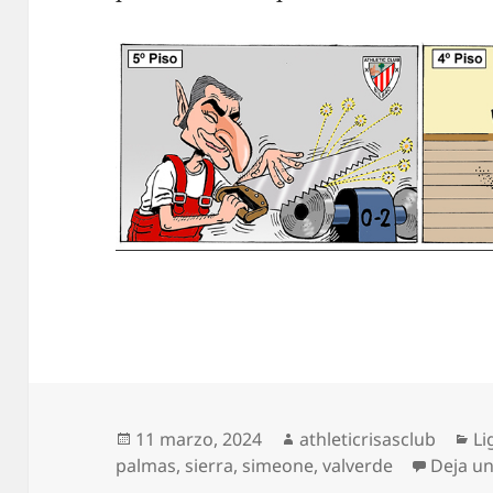
Publicado
Autor
Ca
11 marzo, 2024
athleticrisasclub
Li
el
palmas
,
sierra
,
simeone
,
valverde
Deja u