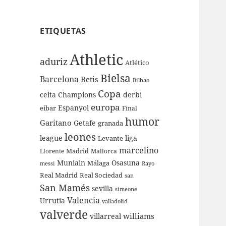
ETIQUETAS
Athletic
aduriz
Atlético
Bielsa
Barcelona
Betis
Bilbao
Copa
celta
Champions
derbi
europa
Espanyol
eibar
Final
humor
Garitano
Getafe
granada
leones
league
liga
Levante
marcelino
Madrid
Llorente
Mallorca
Muniain
Osasuna
Málaga
messi
Rayo
Real Sociedad
Real Madrid
san
San Mamés
sevilla
simeone
Valencia
Urrutia
valladolid
valverde
williams
villarreal