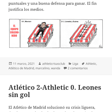
puntuales y una buena defensa para ganar. El fin
justifica los medios.
Publicado
Autor
Categorías
Etiquetas
11 marzo, 2021
athleticrisasclub
Liga
Athletic
,
el
en Atl. Madrid 2-At
Atlético de Madrid
,
marcelino
,
wanda
2 comentarios
Atlético 2-Athletic 0. Leones
sin gol
El Atlético de Madrid solucionó su crisis liguera,