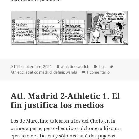
Publicado
Autor
Categorías
Etiquetas
19 septiembre, 2021
athleticrisasclub
Liga
el
en Falta definir 
Athletic
,
atlético madrid
,
definir
,
wanda
1 comentario
Atl. Madrid 2-Athletic 1. El
fin justifica los medios
Los de Marcelino tutearon a los del Cholo en la
primera parte, pero el equipo colchonero hizo un
ejercicio de eficacia y sólo necesitó dos jugadas