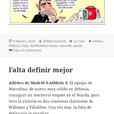
Publicado
Autor
Categorías
Etiquetas
8 febrero, 2024
athleticrisasclub
La Copa
Athletic
,
el
Atlético
,
Copa
,
desfibrilador
,
humor
,
valverde
,
wanda
en Zarpazo hacia la Final
Deja un comentario
Falta definir mejor
Atlético de Madrid 0-Athletic 0
. El equipo de
Marcelino, de nuevo muy sólido en defensa,
consiguió un meritorio empate en el Wanda, pero
tuvo la victoria en dos ocasiones clarísimas de
Williams y Villalibre. Una vez más, la falta de
definición le penalizó.