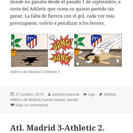
donde no ganaba desde el pasado 1 de septiembre, a
costa del Athletic que suma su quinto partido sin
ganar. La falta de fiereza con el gol, cada vez más
preocupante, volvió a penalizar a los leones.
Atlético de Madrid 2-Athletic 0
Publicado
Autor
Categorías
Etiquetas
27 octubre, 2019
athleticrisasclub
Liga
Athletic
,
el
Atlético de Madrid
,
humor
,
leones
,
wanda
en Atlético 2-Athletic 0. Leones sin gol
Deja un comentario
Atl. Madrid 3-Athletic 2.