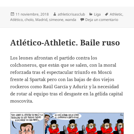
Publicado
Autor
Categorías
Etiquetas
11 noviembre, 2018
athleticrisasclub
Liga
Athletic
,
el
en Atl. M
Atlético
,
cholo
,
Madrid
,
simeone
,
wanda
Deja un comentario
Atlético-Athletic. Baile ruso
Los leones afrontan el partido contra los
colchoneros, que están que se salen, con la moral
reforzada tras el espectacular triunfo en Moscú
frente al Spartak pero con las bajas de dos viejos
rockeros como Raúl García y Aduriz y la necesidad
de rotar al equipo tras el desgaste en la gélida capital
moscovita.