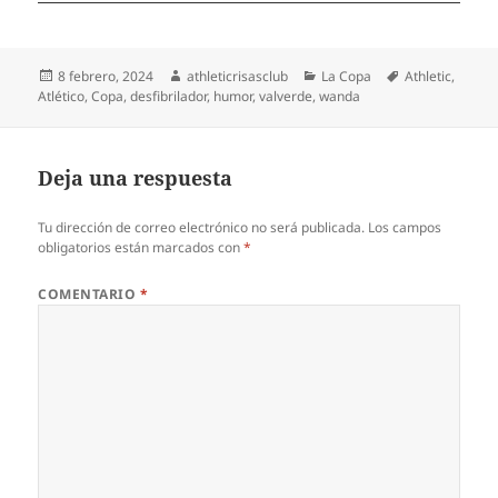
Publicado
Autor
Categorías
Etiquetas
8 febrero, 2024
athleticrisasclub
La Copa
Athletic
,
el
Atlético
,
Copa
,
desfibrilador
,
humor
,
valverde
,
wanda
Deja una respuesta
Tu dirección de correo electrónico no será publicada.
Los campos
obligatorios están marcados con
*
COMENTARIO
*