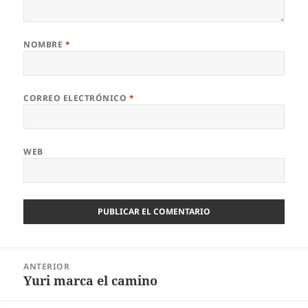
NOMBRE
*
CORREO ELECTRÓNICO
*
WEB
Navegación
ANTERIOR
de
Yuri marca el camino
Entrada
entradas
anterior: