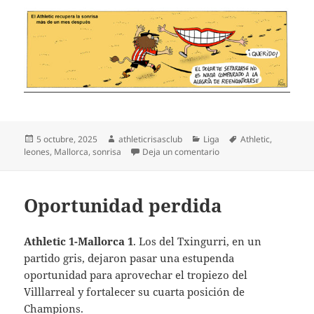
Publicado
Autor
Categorías
Etiquetas
5 octubre, 2025
athleticrisasclub
Liga
Athletic
,
el
en Vuelve la sonrisa al A
leones
,
Mallorca
,
sonrisa
Deja un comentario
Oportunidad perdida
Athletic 1-Mallorca 1
. Los del Txingurri, en un
partido gris, dejaron pasar una estupenda
oportunidad para aprovechar el tropiezo del
Villlarreal y fortalecer su cuarta posición de
Champions.