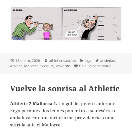
Publicado
Autor
Categorías
Etiquetas
18 enero, 2026
athleticrisasclub
Liga
ansiedad
,
el
en Demasiad
Athletic
,
Mallorca
,
txingurri
,
valverde
Deja un comentario
Vuelve la sonrisa al Athletic
Athletic 2-Mallorca 1.
Un gol del joven canterano
Rego permite a los leones poner fin a su desértica
andadura con una victoria tan providencial como
sufrida ante el Mallorca.