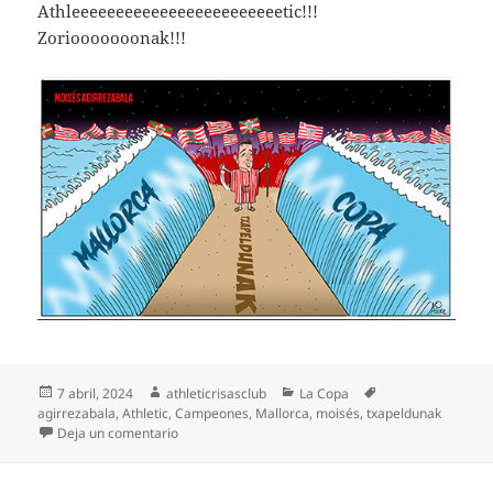
Athleeeeeeeeeeeeeeeeeeeeeeeetic!!!
Zoriooooooonak!!!
Publicado
Autor
Categorías
Etiquetas
7 abril, 2024
athleticrisasclub
La Copa
el
agirrezabala
,
Athletic
,
Campeones
,
Mallorca
,
moisés
,
txapeldunak
en Txapeldunaaaaaaak!!!!
Deja un comentario