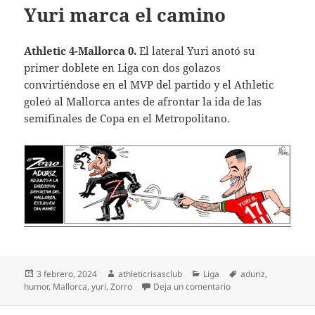
Yuri marca el camino
Athletic 4-Mallorca 0.
El lateral Yuri anotó su
primer doblete en Liga con dos golazos
convirtiéndose en el MVP del partido y el Athletic
goleó al Mallorca antes de afrontar la ida de las
semifinales de Copa en el Metropolitano.
Publicado
Autor
Categorías
Etiquetas
3 febrero, 2024
athleticrisasclub
Liga
aduriz
,
el
en Yuri marca el cam
humor
,
Mallorca
,
yuri
,
Zorro
Deja un comentario