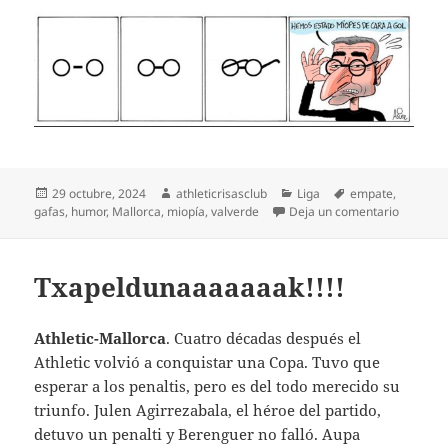
Publicado
Autor
Categorías
Etiquetas
29 octubre, 2024
athleticrisasclub
Liga
empate
,
el
en Miopí
gafas
,
humor
,
Mallorca
,
miopía
,
valverde
Deja un comentario
Txapeldunaaaaaaak!!!!
Athletic-Mallorca
. Cuatro décadas después el
Athletic volvió a conquistar una Copa. Tuvo que
esperar a los penaltis, pero es del todo merecido su
triunfo. Julen Agirrezabala, el héroe del partido,
detuvo un penalti y Berenguer no falló. Aupa