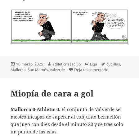
Publicado
Autor
Categorías
Etiquetas
10 marzo, 2025
athleticrisasclub
Liga
cuclillas
,
el
en Oportunidad p
Mallorca
,
San Mamés
,
valverde
Deja un comentario
Miopía de cara a gol
Mallorca 0-Athletic 0
. El conjunto de Valverde se
mostró incapaz de superar al conjunto bermellón
que jugó con diez desde el minuto 20 y se trae solo
un punto de las islas.