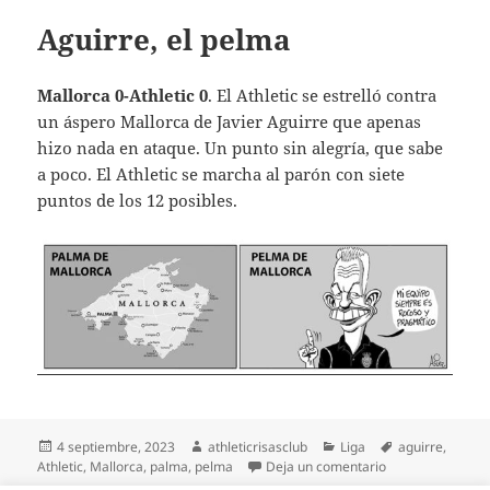
Aguirre, el pelma
Mallorca 0-Athletic 0
. El Athletic se estrelló contra
un áspero Mallorca de Javier Aguirre que apenas
hizo nada en ataque. Un punto sin alegría, que sabe
a poco. El Athletic se marcha al parón con siete
puntos de los 12 posibles.
Publicado
Autor
Categorías
Etiquetas
4 septiembre, 2023
athleticrisasclub
Liga
aguirre
,
el
en Aguirre, el p
Athletic
,
Mallorca
,
palma
,
pelma
Deja un comentario