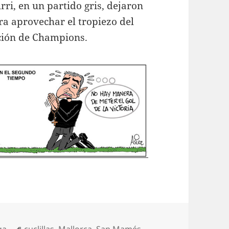
rri, en un partido gris, dejaron
a aprovechar el tropiezo del
sición de Champions.
tegorías
Etiquetas