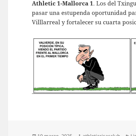
Athletic 1-Mallorca 1
. Los del Txingu
pasar una estupenda oportunidad par
Villlarreal y fortalecer su cuarta po
Publicado
Autor
Ca