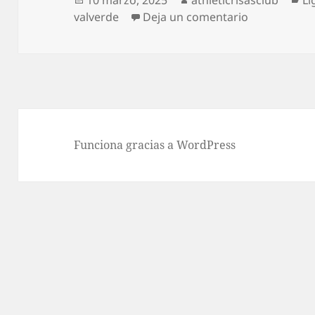
10 marzo, 2025
athleticrisasclub
Li
el
en Oportuni
valverde
Deja un comentario
Funciona gracias a WordPress