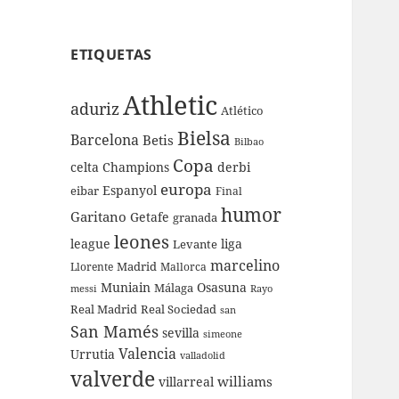
ETIQUETAS
Athletic
aduriz
Atlético
Bielsa
Barcelona
Betis
Bilbao
Copa
celta
Champions
derbi
europa
Espanyol
eibar
Final
humor
Garitano
Getafe
granada
leones
league
liga
Levante
marcelino
Madrid
Llorente
Mallorca
Muniain
Osasuna
Málaga
messi
Rayo
Real Sociedad
Real Madrid
san
San Mamés
sevilla
simeone
Valencia
Urrutia
valladolid
valverde
williams
villarreal