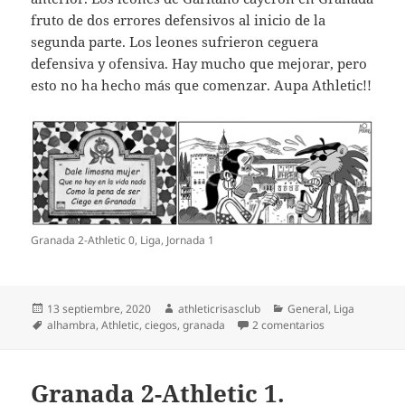
fruto de dos errores defensivos al inicio de la
segunda parte. Los leones sufrieron ceguera
defensiva y ofensiva. Hay mucho que mejorar, pero
esto no ha hecho más que comenzar. Aupa Athletic!!
Granada 2-Athletic 0, Liga, Jornada 1
Publicado
Autor
Categorías
13 septiembre, 2020
athleticrisasclub
General
,
Liga
el
Etiquetas
en Granada 2-At
alhambra
,
Athletic
,
ciegos
,
granada
2 comentarios
Granada 2-Athletic 1.