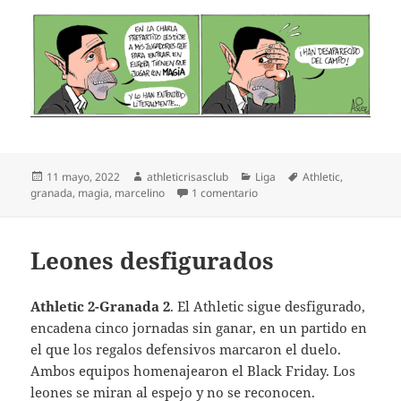
Publicado
Autor
Categorías
Etiquetas
11 mayo, 2022
athleticrisasclub
Liga
Athletic
,
el
en Desaparecidos
granada
,
magia
,
marcelino
1 comentario
Leones desfigurados
Athletic 2-Granada 2
. El Athletic sigue desfigurado,
encadena cinco jornadas sin ganar, en un partido en
el que los regalos defensivos marcaron el duelo.
Ambos equipos homenajearon el Black Friday. Los
leones se miran al espejo y no se reconocen.