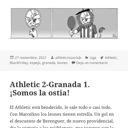
Publicado
Autor
Categorías
Etiquetas
27 noviembre, 2021
athleticrisasclub
Liga
Athletic
,
el
en Leones d
BlackFriday
,
espejo
,
granada
,
leones
Deja un comentario
Athletic 2-Granada 1.
¡Somos la ostia!
El Athletic está bendecido, le sale todo o casi todo.
Con Marcelino los leones tienen estrella. Un gol en
el descuento de Berenguer, de nuevo providencial,
dio la victoria a los rojiblancos, que jugaron con la