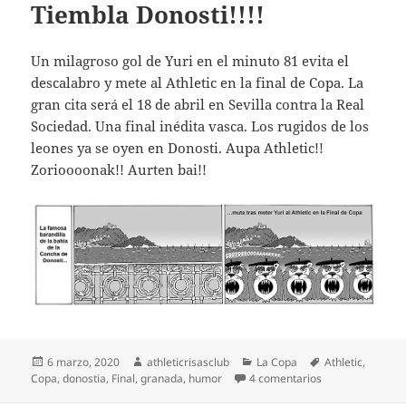
Tiembla Donosti!!!!
Un milagroso gol de Yuri en el minuto 81 evita el
descalabro y mete al Athletic en la final de Copa. La
gran cita será el 18 de abril en Sevilla contra la Real
Sociedad. Una final inédita vasca. Los rugidos de los
leones ya se oyen en Donosti. Aupa Athletic!!
Zorioooonak!! Aurten bai!!
Publicado
Autor
Categorías
Etiquetas
6 marzo, 2020
athleticrisasclub
La Copa
Athletic
,
el
en Granada 2-Athl
Copa
,
donostia
,
Final
,
granada
,
humor
4 comentarios