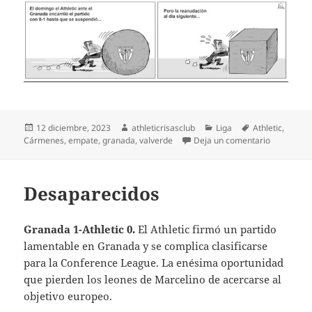
Publicado
Autor
Categorías
Etiquetas
12 diciembre, 2023
athleticrisasclub
Liga
Athletic
,
el
en Espeso 
Cármenes
,
empate
,
granada
,
valverde
Deja un comentario
Desaparecidos
Granada 1-Athletic 0.
El Athletic firmó un partido
lamentable en Granada y se complica clasificarse
para la Conference League. La enésima oportunidad
que pierden los leones de Marcelino de acercarse al
objetivo europeo.