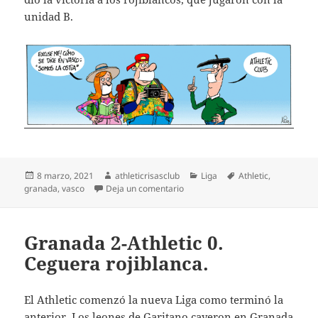
unidad B.
Publicado
Autor
Categorías
Etiquetas
8 marzo, 2021
athleticrisasclub
Liga
Athletic
,
el
en Athletic 2-Granada 1. ¡Somos la
granada
,
vasco
Deja un comentario
Granada 2-Athletic 0.
Ceguera rojiblanca.
El Athletic comenzó la nueva Liga como terminó la
anterior. Los leones de Garitano cayeron en Granada