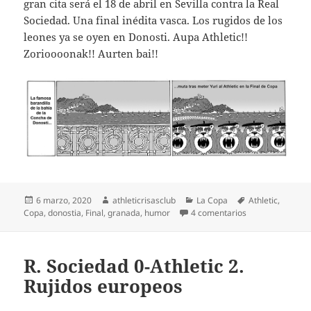
gran cita será el 18 de abril en Sevilla contra la Real
Sociedad. Una final inédita vasca. Los rugidos de los
leones ya se oyen en Donosti. Aupa Athletic!!
Zorioooonak!! Aurten bai!!
Publicado
Autor
Categorías
Etiquetas
6 marzo, 2020
athleticrisasclub
La Copa
Athletic
,
el
en Granada 2-Athl
Copa
,
donostia
,
Final
,
granada
,
humor
4 comentarios
R. Sociedad 0-Athletic 2.
Rujidos europeos