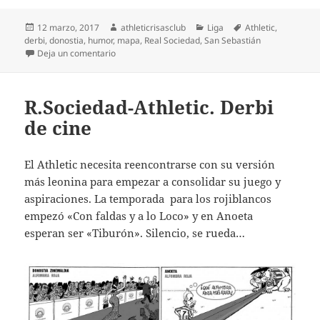
Publicado
Autor
Categorías
Etiquetas
12 marzo, 2017
athleticrisasclub
Liga
Athletic
,
el
derbi
,
donostia
,
humor
,
mapa
,
Real Sociedad
,
San Sebastián
en R. Sociedad-Athletic. ¡Fuerza Athletic!
Deja un comentario
R.Sociedad-Athletic. Derbi
de cine
El Athletic necesita reencontrarse con su versión
más leonina para empezar a consolidar su juego y
aspiraciones. La temporada para los rojiblancos
empezó «Con faldas y a lo Loco» y en Anoeta
esperan ser «Tiburón». Silencio, se rueda…