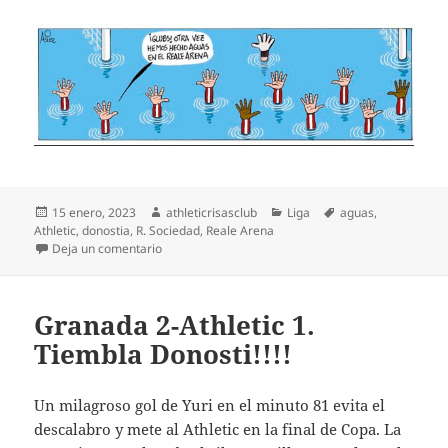
Publicado
Autor
Categorías
Etiquetas
15 enero, 2023
athleticrisasclub
Liga
aguas
,
el
Athletic
,
donostia
,
R. Sociedad
,
Reale Arena
en Hicieron aguas
Deja un comentario
Granada 2-Athletic 1.
Tiembla Donosti!!!!
Un milagroso gol de Yuri en el minuto 81 evita el
descalabro y mete al Athletic en la final de Copa. La