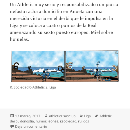
Un Athletic muy serio y responsabilizado rompió su
nefasta racha a domicilio en Anoeta con una
merecida victoria en el derbi que le impulsa en la
Liga y se coloca a cuatro puntos de la Real
amenazando su sexto puesto europeo. Miel sobre
hojuelas.
R. Sociedad 0-Athletic 2, Liga
Publicado
Autor
Categorías
Etiquetas
13 marzo, 2017
athleticrisasclub
Liga
Athletic
,
el
derbi
,
donostia
,
humor
,
leones
,
r.sociedad
,
rujidos
en R. Sociedad 0-Athletic 2. Rujidos europeos
Deja un comentario