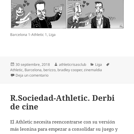
Barcelona 1-Athletic 1, Liga
Publicado
Autor
Categorías
Etiquetas
30 septiembre, 2018
athleticrisasclub
Liga
el
Athletic
,
Barcelona
,
berizzo
,
bradley cooper
,
zinemaldia
en Barça 1-Athletic 1. Un punto de cine
Deja un comentario
R.Sociedad-Athletic. Derbi
de cine
El Athletic necesita reencontrarse con su versión
más leonina para empezar a consolidar su juego y