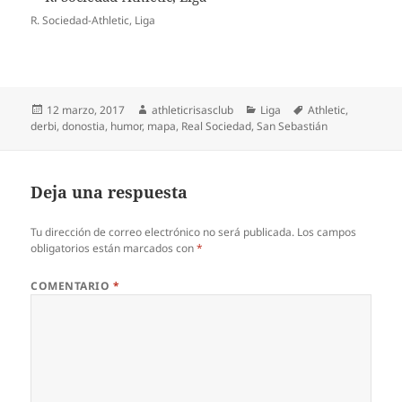
R. Sociedad-Athletic, Liga
Publicado
Autor
Categorías
Etiquetas
12 marzo, 2017
athleticrisasclub
Liga
Athletic
,
el
derbi
,
donostia
,
humor
,
mapa
,
Real Sociedad
,
San Sebastián
Deja una respuesta
Tu dirección de correo electrónico no será publicada.
Los campos
obligatorios están marcados con
*
COMENTARIO
*