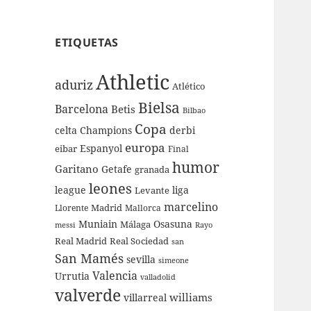
ETIQUETAS
Athletic
aduriz
Atlético
Bielsa
Barcelona
Betis
Bilbao
Copa
celta
Champions
derbi
europa
Espanyol
eibar
Final
humor
Garitano
Getafe
granada
leones
league
liga
Levante
marcelino
Madrid
Llorente
Mallorca
Muniain
Osasuna
Málaga
messi
Rayo
Real Sociedad
Real Madrid
san
San Mamés
sevilla
simeone
Valencia
Urrutia
valladolid
valverde
williams
villarreal