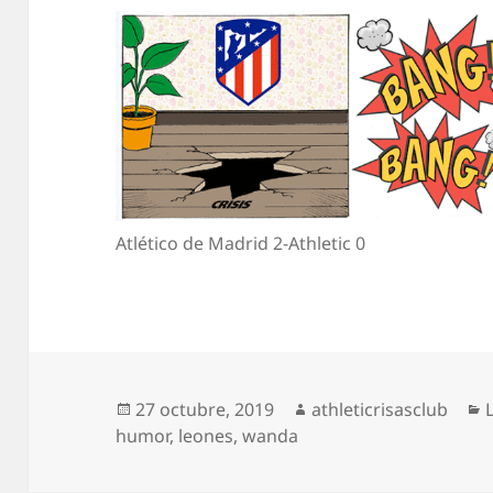
Atlético de Madrid 2-Athletic 0
Publicado
Autor
27 octubre, 2019
athleticrisasclub
el
humor
,
leones
,
wanda