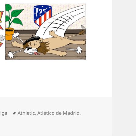
Categorías
Etiquetas
Liga
Athletic
,
Atlético de Madrid
,