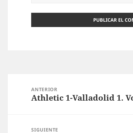
Navegación
de
ANTERIOR
Athletic 1-Valladolid 1. 
entradas
Entrada
anterior:
SIGUIENTE