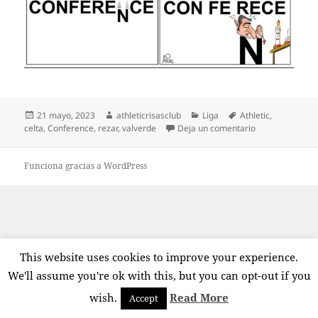
Publicado
Autor
Categorías
Etiquetas
21 mayo, 2023
athleticrisasclub
Liga
Athletic
,
el
en Rezando por
celta
,
Conference
,
rezar
,
valverde
Deja un comentario
Funciona gracias a WordPress
This website uses cookies to improve your experience.
We'll assume you're ok with this, but you can opt-out if you
wish.
Read More
Accept