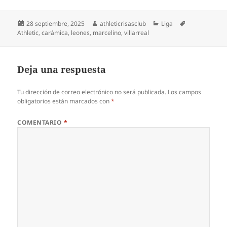
Publicado
Autor
Categorías
Etiquetas
28 septiembre, 2025
athleticrisasclub
Liga
el
Athletic
,
carámica
,
leones
,
marcelino
,
villarreal
Deja una respuesta
Tu dirección de correo electrónico no será publicada.
Los campos
obligatorios están marcados con
*
COMENTARIO
*