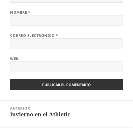
NOMBRE
*
CORREO ELECTRÓNICO
*
WEB
Navegación
ANTERIOR
de
Invierno en el Athletic
Entrada
entradas
anterior:
SIGUIENTE