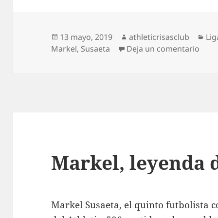
Publicado
Autor
Cat
13 mayo, 2019
athleticrisasclub
Lig
el
en At
Markel
,
Susaeta
Deja un comentario
Markel, leyenda 
Markel Susaeta, el quinto futbolista c