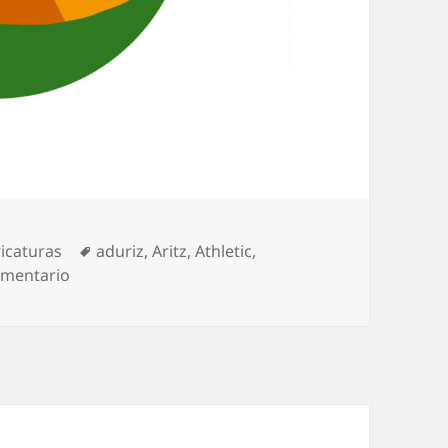
egorías
Etiquetas
icaturas
aduriz
,
Aritz
,
Athletic
,
en El Zorro Aduriz renueva
omentario