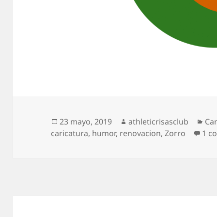
Publicado
Autor
Cat
23 mayo, 2019
athleticrisasclub
Car
el
caricatura
,
humor
,
renovacion
,
Zorro
1 c