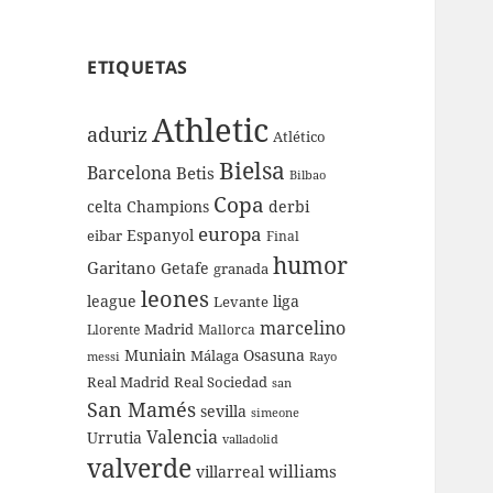
ETIQUETAS
Athletic
aduriz
Atlético
Bielsa
Barcelona
Betis
Bilbao
Copa
celta
Champions
derbi
europa
Espanyol
eibar
Final
humor
Garitano
Getafe
granada
leones
league
liga
Levante
marcelino
Madrid
Llorente
Mallorca
Muniain
Osasuna
Málaga
messi
Rayo
Real Sociedad
Real Madrid
san
San Mamés
sevilla
simeone
Valencia
Urrutia
valladolid
valverde
williams
villarreal