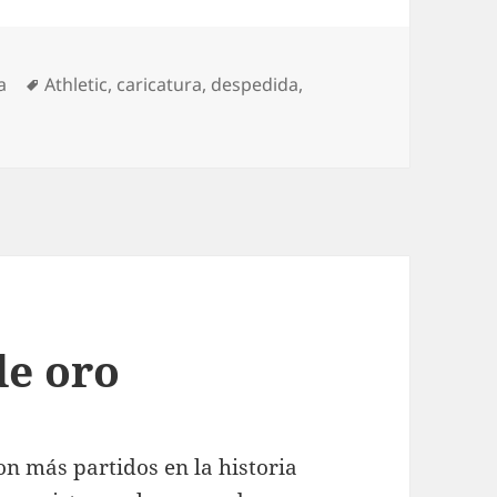
egorías
Etiquetas
a
Athletic
,
caricatura
,
despedida
,
hletic 3-Celta 1. Acaricia Europa
de oro
on más partidos en la historia