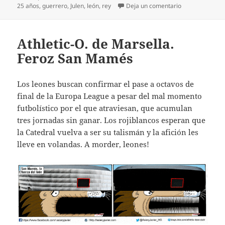
el
en Rey León Gu
25 años
,
guerrero
,
Julen
,
león
,
rey
Deja un comentario
Athletic-O. de Marsella.
Feroz San Mamés
Los leones buscan confirmar el pase a octavos de
final de la Europa League a pesar del mal momento
futbolístico por el que atraviesan, que acumulan
tres jornadas sin ganar. Los rojiblancos esperan que
la Catedral vuelva a ser su talismán y la afición les
lleve en volandas. A morder, leones!