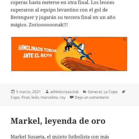
coperas hasta meterse en otra final. Los leones
superaron al equipo levantino con el gol de
Berenguer y jugarán su tercera final en un año
mágico. Zorioooooonak!!!
Publicado
Autor
Categorías
Etique
5 marzo, 2021
athleticrisasclub
General
,
La Copa
el
en Levante 1-Athle
Copa
,
Final
,
león
,
marcelino
,
rey
Deja un comentario
Markel, leyenda de oro
Markel Susaeta, el quinto futbolista con más