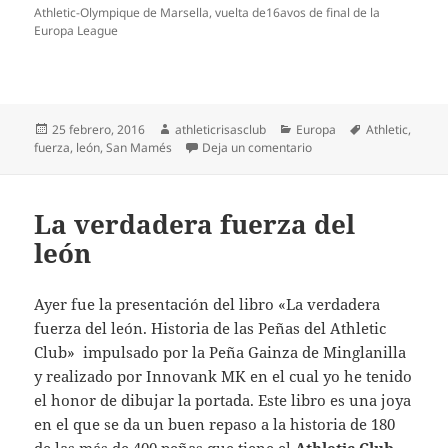
Athletic-Olympique de Marsella, vuelta de16avos de final de la
Europa League
Publicado
Autor
Categorías
Etiquetas
25 febrero, 2016
athleticrisasclub
Europa
Athletic
,
el
en Athletic-O. de Marse
fuerza
,
león
,
San Mamés
Deja un comentario
La verdadera fuerza del
león
Ayer fue la presentación del libro «La verdadera
fuerza del león. Historia de las Peñas del Athletic
Club» impulsado por la Peña Gainza de Minglanilla
y realizado por Innovank MK en el cual yo he tenido
el honor de dibujar la portada. Este libro es una joya
en el que se da un buen repaso a la historia de 180
de las más de 400 peñas que tiene el
Athletic Club