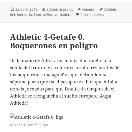
Publicado
Autor
Categorías
Etiquetas
22 abril, 2015
athleticrisasclub
General
Athletic
,
el
en La verdadera 
del
,
fuerza
,
la
,
león
,
peñas
,
verdadera
2 comentarios
Athletic 4-Getafe 0.
Boquerones en peligro
De la mano de Aduriz los leones han vuelto a la
senda del triunfo y a colocarse a solo tres puntos de
los boquerones malagueños que defienden la
séptima plaza que da el pasaporte a Europa. A falta
de seis jornadas para que finalice la temporada el
Athletic se reengancha al sueño europeo. ¡Aupa
Athletic!
Athletic 4-Getafe 0, liga