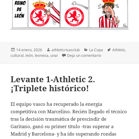
Publicado
Autor
Categorías
Etiquetas
14 enero, 2026
athleticrisasclub
La Copa
Athletic
,
el
en Reino del sufrimie
cultural
,
león
,
leonesa
,
unai
Deja un comentario
Levante 1-Athletic 2.
¡Triplete histórico!
El equipo vasco ha recuperado la energía
competitiva con Marcelino. Recién llegado el técnico
tras la decisión traumática de prescindir de
Garitano, ganó su primer título -tras superar a
Madrid y Barcelona- y ha ido superando rondas