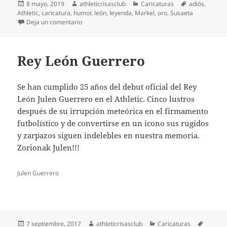
Publicado
Autor
Categorías
Etiquetas
8 mayo, 2019
athleticrisasclub
Caricaturas
adiós
,
el
Athletic
,
caricatura
,
humor
,
león
,
leyenda
,
Markel
,
oro
,
Susaeta
en Markel, leyenda de oro
Deja un comentario
Rey León Guerrero
Se han cumplido 25 años del debut oficial del Rey
León Julen Guerrero en el Athletic. Cinco lustros
después de su irrupción meteórica en el firmamento
futbolístico y de convertirse en un icono sus rugidos
y zarpazos siguen indelebles en nuestra memoria.
Zorionak Julen!!!
Julen Guerrero
Publicado
Autor
Categorías
Etiquet
7 septiembre, 2017
athleticrisasclub
Caricaturas