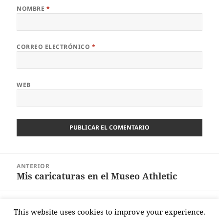
NOMBRE
*
CORREO ELECTRÓNICO
*
WEB
Navegación
ANTERIOR
de
Mis caricaturas en el Museo Athletic
Entrada
entradas
anterior:
SIGUIENTE
This website uses cookies to improve your experience.
Athletic-Girona. Vuelve Iraizoz
Entrada