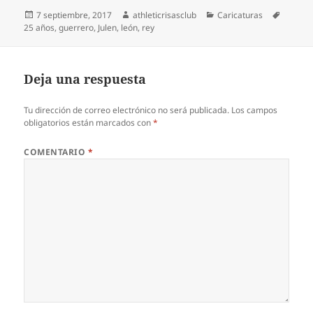
Publicado
Autor
Categorías
Etiquet
7 septiembre, 2017
athleticrisasclub
Caricaturas
el
25 años
,
guerrero
,
Julen
,
león
,
rey
Deja una respuesta
Tu dirección de correo electrónico no será publicada.
Los campos
obligatorios están marcados con
*
COMENTARIO
*