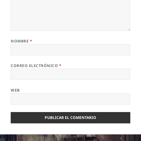
NOMBRE
*
CORREO ELECTRÓNICO
*
WEB
Navegación