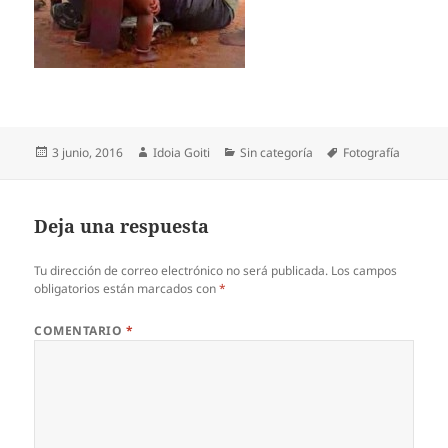
Publicado
Autor
Categorías
Etiquetas
3 junio, 2016
Idoia Goiti
Sin categoría
Fotografía
el
Deja una respuesta
Tu dirección de correo electrónico no será publicada.
Los campos
obligatorios están marcados con
*
COMENTARIO
*