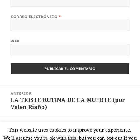
CORREO ELECTRÓNICO
*
WEB
Navegación
ANTERIOR
de
LA TRISTE RUTINA DE LA MUERTE (por
Entrada
entradas
Valen Riaño)
anterior:
SIGUIENTE
This website uses cookies to improve your experience.
ORTZI ( semblanza de Paco Letamendía)
Entrada
We'll assume you're ok with this, but you can opt-out if you
siguiente: