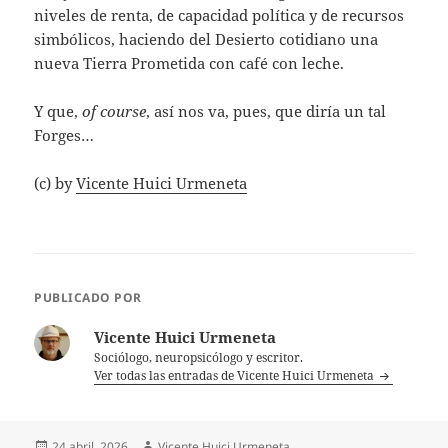
niveles de renta, de capacidad política y de recursos
simbólicos, haciendo del Desierto cotidiano una
nueva Tierra Prometida con café con leche.
Y que,
of course
, así nos va, pues, que diría un tal
Forges…
(c) by
Vicente Huici Urmeneta
PUBLICADO POR
Vicente Huici Urmeneta
Sociólogo, neuropsicólogo y escritor.
Ver todas las entradas de Vicente Huici Urmeneta
Publicado
Autor
24 abril, 2026
Vicente Huici Urmeneta