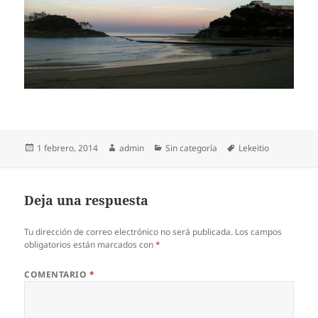
Publicado
Autor
Categorías
Etiquetas
1 febrero, 2014
admin
Sin categoría
Lekeitio
el
Deja una respuesta
Tu dirección de correo electrónico no será publicada.
Los campos
obligatorios están marcados con
*
COMENTARIO
*