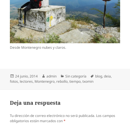
Desde Montenegro nubes y claros.
Publicado
Autor
Categorías
Etiquetas
24 junio, 2014
admin
Sin categoría
blog
,
deia
,
el
fotos
,
lectores
,
Montenegro
,
rebollo
,
tiempo
,
txomin
Deja una respuesta
Tu dirección de correo electrónico no será publicada.
Los campos
obligatorios están marcados con
*