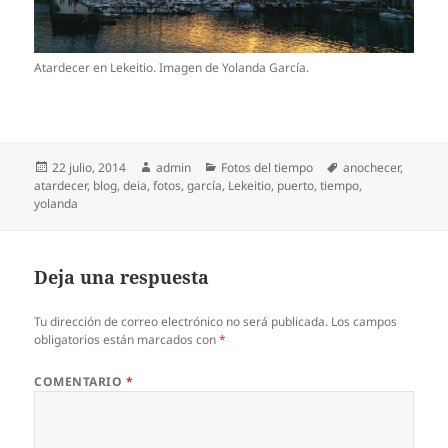
Atardecer en Lekeitio. Imagen de Yolanda García.
Publicado
Autor
Categorías
Etiquetas
22 julio, 2014
admin
Fotos del tiempo
anochecer
,
el
atardecer
,
blog
,
deia
,
fotos
,
garcía
,
Lekeitio
,
puerto
,
tiempo
,
yolanda
Deja una respuesta
Tu dirección de correo electrónico no será publicada.
Los campos
obligatorios están marcados con
*
COMENTARIO
*