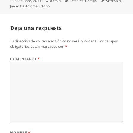
Publicado
Autor
Categorías
Etiquetas
9 octubre, 2014
admin
Fotos del tiempo
Armintza
,
el
Javier Bartolome
,
Otoño
Deja una respuesta
Tu dirección de correo electrónico no será publicada.
Los campos
obligatorios están marcados con
*
COMENTARIO
*
NOMBRE
*