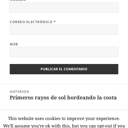
CORREO ELECTRÓNICO
*
WEB
Navegación
ANTERIOR
de
Primeros rayos de sol bordeando la costa
Entrada
entradas
anterior:
SIGUIENTE
This website uses cookies to improve your experience.
Un otoño muy azul
Entrada
We'll assume you're ok with this, but you can opt-out if you
siguiente: