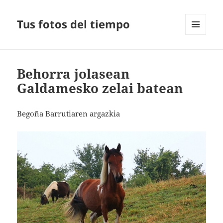
Tus fotos del tiempo
MENÚ
Y
WIDGETS
Behorra jolasean
Galdamesko zelai batean
Begoña Barrutiaren argazkia