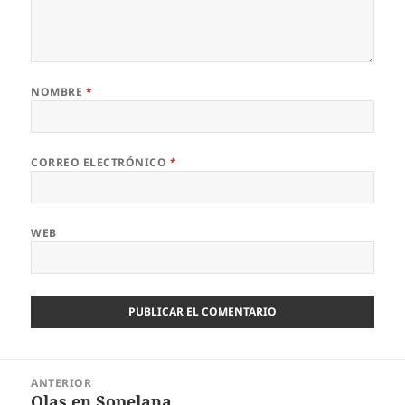
NOMBRE
*
CORREO ELECTRÓNICO
*
WEB
Navegación
ANTERIOR
de
Olas en Sopelana
Entrada