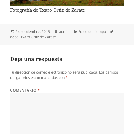
Fotografía de Txaro Ortiz de Zarate
Publicado
Autor
Categorías
Etiquetas
24 septiembre, 2015
admin
Fotos del tiempo
el
deba
,
Txaro Ortiz de Zarate
Deja una respuesta
Tu dirección de correo electrónico no será publicada.
Los campos
obligatorios están marcados con
*
COMENTARIO
*