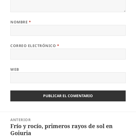
NOMBRE
*
CORREO ELECTRÓNICO
*
WEB
Navegación
ANTERIOR
de
Frío y rocío, primeros rayos de sol en
Entrada
entradas
Goiuria
anterior: