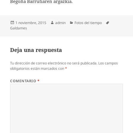
Begoña Barrutiaren argazkia.
Publicado
Autor
Categorías
Etiquetas
1 noviembre, 2015
admin
Fotos del tiempo
el
Galdames
Deja una respuesta
Tu dirección de correo electrónico no será publicada.
Los campos
obligatorios están marcados con
*
COMENTARIO
*