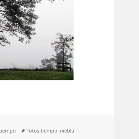
s
Etiquetas
 tiempo
Fotos tiempo
,
niebla