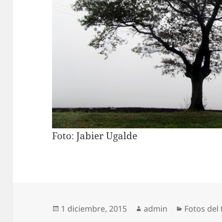
Foto: Jabier Ugalde
Publicado
Autor
Categoría
1 diciembre, 2015
admin
Fotos del
el