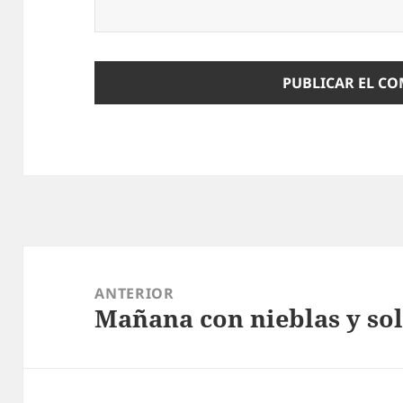
Navegación
de
ANTERIOR
Mañana con nieblas y so
entradas
Entrada
anterior: