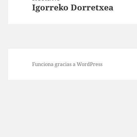
Igorreko Dorretxea
Entrada
siguiente:
Funciona gracias a WordPress