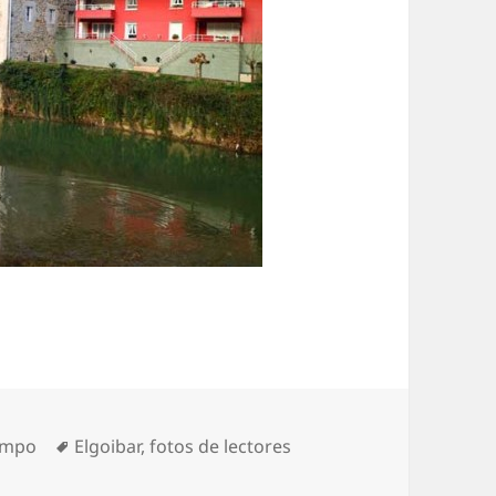
Etiquetas
iempo
Elgoibar
,
fotos de lectores