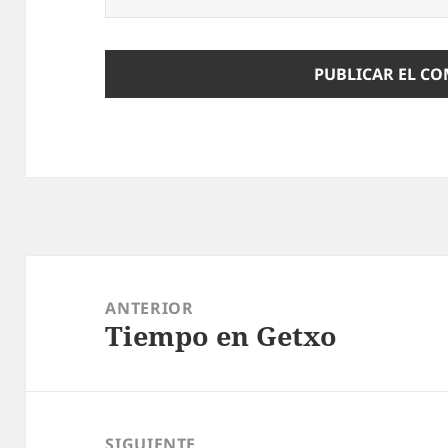
Navegación
de
ANTERIOR
Tiempo en Getxo
entradas
Entrada
anterior:
SIGUIENTE