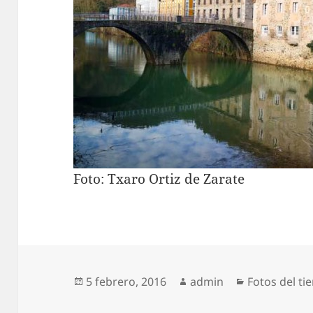
Foto: Txaro Ortiz de Zarate
Publicado
Autor
Categorías
5 febrero, 2016
admin
Fotos del t
el